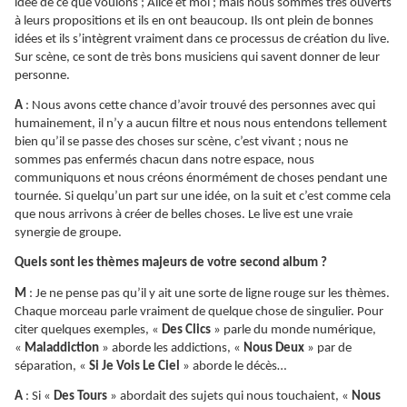
idée de ce que voulons ; Alice et moi ; mais nous sommes très ouverts
à leurs propositions et ils en ont beaucoup. Ils ont plein de bonnes
idées et ils s’intègrent vraiment dans ce processus de création du live.
Sur scène, ce sont de très bons musiciens qui savent donner de leur
personne.
A
: Nous avons cette chance d’avoir trouvé des personnes avec qui
humainement, il n’y a aucun filtre et nous nous entendons tellement
bien qu’il se passe des choses sur scène, c’est vivant ; nous ne
sommes pas enfermés chacun dans notre espace, nous
communiquons et nous créons énormément de choses pendant une
tournée. Si quelqu’un part sur une idée, on la suit et c’est comme cela
que nous arrivons à créer de belles choses. Le live est une vraie
synergie de groupe.
Quels sont les thèmes majeurs de votre second album ?
M
: Je ne pense pas qu’il y ait une sorte de ligne rouge sur les thèmes.
Chaque morceau parle vraiment de quelque chose de singulier. Pour
citer quelques exemples, «
Des Clics
» parle du monde numérique,
«
Maladdiction
» aborde les addictions, «
Nous Deux
» par de
séparation, «
Si Je Vois Le Ciel
» aborde le décès…
A
: Si «
Des Tours
» abordait des sujets qui nous touchaient, «
Nous