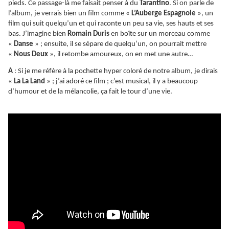
pieds. Ce passage-là me faisait penser à du
Tarantino
. Si on parle de
l’album, je verrais bien un film comme «
L’Auberge Espagnole
», un
film qui suit quelqu’un et qui raconte un peu sa vie, ses hauts et ses
bas. J’imagine bien
Romain Duris
en boîte sur un morceau comme
«
Danse
» ; ensuite, il se sépare de quelqu’un, on pourrait mettre
«
Nous Deux
», il retombe amoureux, on en met une autre…
A
: Si je me réfère à la pochette hyper coloré de notre album, je dirais
«
La La Land
» ; j’ai adoré ce film ; c’est musical, il y a beaucoup
d’humour et de la mélancolie, ça fait le tour d’une vie.