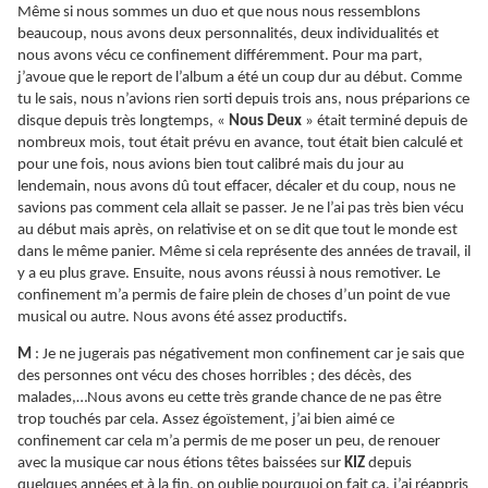
Même si nous sommes un duo et que nous nous ressemblons
beaucoup, nous avons deux personnalités, deux individualités et
nous avons vécu ce confinement différemment. Pour ma part,
j’avoue que le report de l’album a été un coup dur au début. Comme
tu le sais, nous n’avions rien sorti depuis trois ans, nous préparions ce
disque depuis très longtemps, «
Nous Deux
» était terminé depuis de
nombreux mois, tout était prévu en avance, tout était bien calculé et
pour une fois, nous avions bien tout calibré mais du jour au
lendemain, nous avons dû tout effacer, décaler et du coup, nous ne
savions pas comment cela allait se passer. Je ne l’ai pas très bien vécu
au début mais après, on relativise et on se dit que tout le monde est
dans le même panier. Même si cela représente des années de travail, il
y a eu plus grave. Ensuite, nous avons réussi à nous remotiver. Le
confinement m’a permis de faire plein de choses d’un point de vue
musical ou autre. Nous avons été assez productifs.
M
: Je ne jugerais pas négativement mon confinement car je sais que
des personnes ont vécu des choses horribles ; des décès, des
malades,…Nous avons eu cette très grande chance de ne pas être
trop touchés par cela. Assez égoïstement, j’ai bien aimé ce
confinement car cela m’a permis de me poser un peu, de renouer
avec la musique car nous étions têtes baissées sur
KIZ
depuis
quelques années et à la fin, on oublie pourquoi on fait ça, j’ai réappris