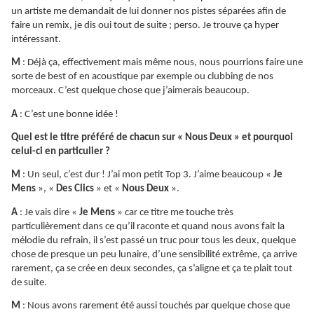
un artiste me demandait de lui donner nos pistes séparées afin de
faire un remix, je dis oui tout de suite ; perso. Je trouve ça hyper
intéressant.
M
: Déjà ça, effectivement mais même nous, nous pourrions faire une
sorte de best of en acoustique par exemple ou clubbing de nos
morceaux. C’est quelque chose que j’aimerais beaucoup.
A
: C’est une bonne idée !
Quel est le titre préféré de chacun sur « Nous Deux » et pourquoi
celui-ci en particulier ?
M
: Un seul, c’est dur ! J’ai mon petit Top 3. J’aime beaucoup «
Je
Mens
», «
Des Clics
» et «
Nous Deux
».
A
: Je vais dire «
Je Mens
» car ce titre me touche très
particulièrement dans ce qu’il raconte et quand nous avons fait la
mélodie du refrain, il s’est passé un truc pour tous les deux, quelque
chose de presque un peu lunaire, d’une sensibilité extrême, ça arrive
rarement, ça se crée en deux secondes, ça s’aligne et ça te plait tout
de suite.
M
: Nous avons rarement été aussi touchés par quelque chose que