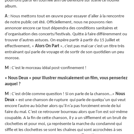
pourrons partir en tournée afin de défendre sur scène ce nouvel
album.
A
: Nous mettons tout en œuvre pour essayer d’aller à la rencontre
de notre public cet été. Officiellement, nous ne pouvons rien
annoncer encore car tout dépendra des conditions sanitaires et
d’organisation des concerts/festivals. Quitte à faire différemment ou
trouver d’autres astuces. On espère partir à partir du 15 juillet et
effectivement, «
Alors On Part
», c’est pas mal car c’est un titre très
entrainant qui parle de voyage et de sortir de son quotidien un peu
morose.
M
: C’est le morceau idéal post-confinement !
« Nous Deux » pour illustrer musicalement un film, vous penseriez
auquel ?
M
: C’est drôle comme question ! Si on parle de la chanson…«
Nous
Deux
» est une chanson de rupture qui parle de quelqu’un qui veut
encore l’autre au bûcher alors qu’il n’a pas forcément envie de lui
faire du mal. C’est ce retrouver bourreau alors que l’on est soi-même
coupable. A la fin de cette chanson, il y a un sifflement et un bruit de
clochettes et pour moi, ça représente la marche du condamné qui
siffle et les clochettes se sont les chaînes qui sont accrochées à ses