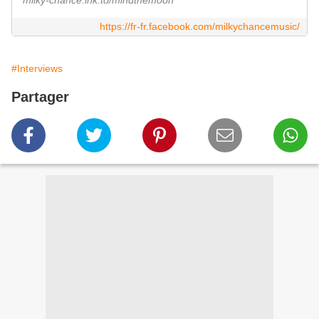
milky-chance.lnk.to/mindthemoon
https://fr-fr.facebook.com/milkychancemusic/
#Interviews
Partager