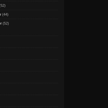
(52)
r
(44)
er
(52)