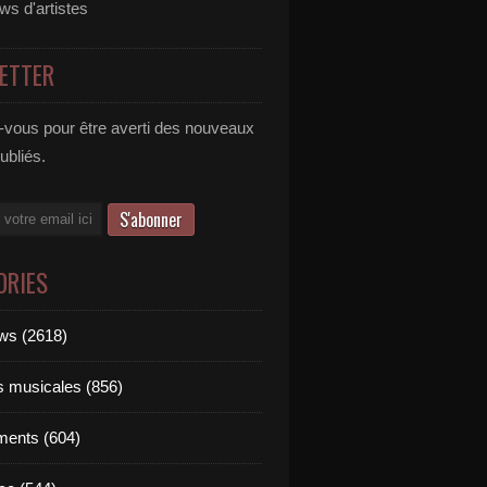
ews d'artistes
ETTER
vous pour être averti des nouveaux
publiés.
ORIES
ews (2618)
ts musicales (856)
ments (604)