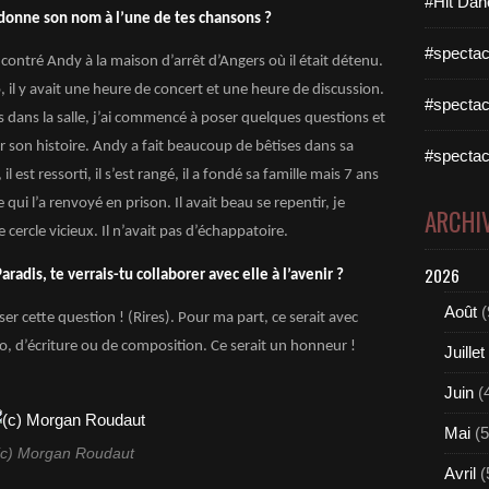
#Hit Dan
 donne son nom à l’une de tes chansons ?
#spectac
contré Andy à la maison d’arrêt d’Angers où il était détenu.
 il y avait une heure de concert et une heure de discussion.
#spectac
es dans la salle, j’ai commencé à poser quelques questions et
ar son histoire. Andy a fait beaucoup de bêtises dans sa
#spectac
 il est ressorti, il s’est rangé, il a fondé sa famille mais 7 ans
e qui l’a renvoyé en prison. Il avait beau se repentir, je
ARCHI
ce cercle vicieux. Il n’avait pas d’échappatoire.
2026
aradis, te verrais-tu collaborer avec elle à l’avenir ?
Août
(
ser cette question ! (Rires). Pour ma part, ce serait avec
uo, d’écriture ou de composition. Ce serait un honneur !
Juillet
Juin
(
Mai
(5
(c) Morgan Roudaut
Avril
(