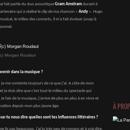
’ai fait partie du duo acoustique
Gram Amstram
durant 6
artenaire qui a réalisé le clip de ma chanson «
Andy
». Hugo
musical, le milieu des concerts, il m’a fait évoluer jusqu’à
rsonnel.
(c) Morgan Roudaut
avenir dans la musique ?
s je me contente toujours de ce que j’ai. A côte de mon
et je dois dire que c’est tout le milieu du spectacle qui
 fais de la musique, j’arrive de plus en plus à en vivre et
À PRO
vocation depuis mon plus jeune âge.
ux-tu nous dire quelles sont tes influences littéraires ?
 ne lis pas beaucoup. J’ai lu très peu de romans et à vrai dire,