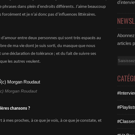
d'intervi
de phrases dans plein d’endroits différents. J’aime beaucoup
pas forcément et je n’ai donc pas d’influences littéraires.
NEWSL
Abonnez-
ire d’amour entre deux personnes qui sont très espacés au
articles 
mbre de ma vie dont je suis sorti, du masque que nous
 une déclaration de tolérance ; et du fait de suivre ses
Email
 que les autres veulent.
CATÉG
(c) Morgan Roudaut
#Intervi
#Playlis
mières chansons ?
t à mes proches, à ce que je vois, à ce que je constate, et
#Classe