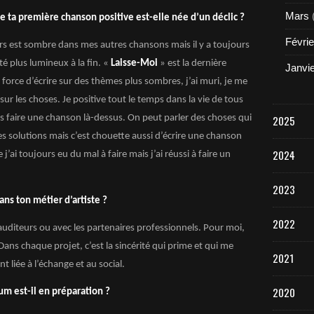
Mars
 ta première chanson positive est-elle née d’un déclic ?
Févrie
ers est sombre dans mes autres chansons mais il y a toujours
té plus lumineux à la fin. «
Laisse-Moi
» est la dernière
Janvi
 force d’écrire sur des thèmes plus sombres, j’ai muri, je me
sur les choses. Je positive tout le temps dans la vie de tous
2025
pas faire une chanson là-dessus. On peut parler des choses qui
solutions mais c’est chouette aussi d’écrire une chanson
2024
’ai toujours eu du mal à faire mais j’ai réussi à faire un
2023
ans ton métier d’artiste ?
2022
s auditeurs ou avec les partenaires professionnels. Pour moi,
 Dans chaque projet, c’est la sincérité qui prime et qui me
2021
 liée à l’échange et au social.
2020
bum est-il en préparation ?