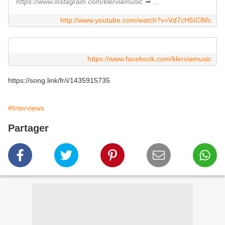
https://www.instagram.com/klerviamusic ➡ ...
http://www.youtube.com/watch?v=Vd7cH5IClMc
https://www.facebook.com/klerviamusic
https://song.link/fr/i/1435915735
#Interviews
Partager