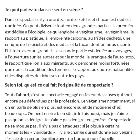
Te quoi parles-tu dans ce seul en scène ?
Dans ce spectacle, il y a une dizaine de sketchs et chacun est dédié à
une idée. On peut diviser le tout en deux grandes parties. La première
est dédiée à l’écologie, ce qui englobe le végétarisme, le véganisme, le
rapport au plastique, à l’empreinte carbone, au tri des déchets, une
critique de la société et des médias et la façon dont on nous raconte
l’histoire avec un grand H. La seconde partie est dédiée aux voyages,
à l’ouverture sur les autres et sur le monde, la pratique de l’auto-stop,
le rapport que l’on a aux migrants, aux personnes moins fortunées
que nous, la condition des femmes, le rapport aux autres nationalités
et les disparités de richesses entre les pays.
Selon toi, qu’est-ce qui fait l’originalité de ce spectacle ?
Tout d’abord, c’est un spectacle engagé en faveur de causes qui sont
encore peu défendues par la profession. Le véganisme notamment, si
on en parle de plus en plus, est encore sujet de moquerie chez
beaucoup… On peut en rire bien sûr, je le fais aussi, mais je n’aime
pas qu’on le dénigre. Je n’aime pas dénigrer en général. Ce spectacle
ne se moque pas, il n’y a pas d’attaques ; si je pique à certains
moments les « viandards », il y a le change qui est donné aux végans.
J’essaie de créer un équilibre avec un humour que j’appelle