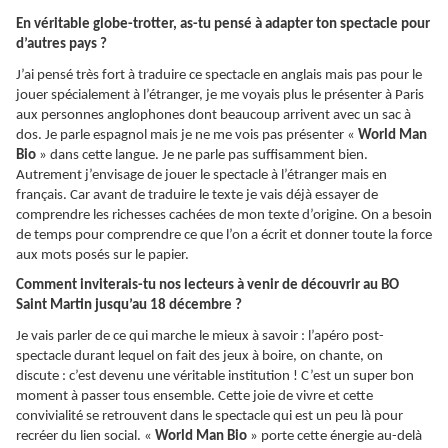
En véritable globe-trotter, as-tu pensé à adapter ton spectacle pour
d’autres pays ?
J’ai pensé très fort à traduire ce spectacle en anglais mais pas pour le
jouer spécialement à l’étranger, je me voyais plus le présenter à Paris
aux personnes anglophones dont beaucoup arrivent avec un sac à
dos. Je parle espagnol mais je ne me vois pas présenter «
World Man
Bio
» dans cette langue. Je ne parle pas suffisamment bien.
Autrement j’envisage de jouer le spectacle à l’étranger mais en
français. Car avant de traduire le texte je vais déjà essayer de
comprendre les richesses cachées de mon texte d’origine. On a besoin
de temps pour comprendre ce que l’on a écrit et donner toute la force
aux mots posés sur le papier.
Comment inviterais-tu nos lecteurs à venir de découvrir au BO
Saint Martin jusqu’au 18 décembre ?
Je vais parler de ce qui marche le mieux à savoir : l’apéro post-
spectacle durant lequel on fait des jeux à boire, on chante, on
discute : c’est devenu une véritable institution ! C’est un super bon
moment à passer tous ensemble. Cette joie de vivre et cette
convivialité se retrouvent dans le spectacle qui est un peu là pour
recréer du lien social. «
World Man Bio
» porte cette énergie au-delà