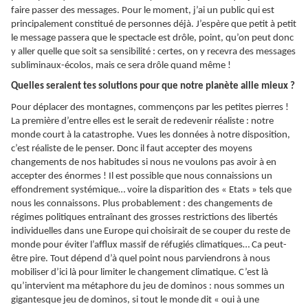
faire passer des messages. Pour le moment, j’ai un public qui est
principalement constitué de personnes déjà. J’espère que petit à petit
le message passera que le spectacle est drôle, point, qu’on peut donc
y aller quelle que soit sa sensibilité : certes, on y recevra des messages
subliminaux-écolos, mais ce sera drôle quand même !
Quelles seraient tes solutions pour que notre planète aille mieux ?
Pour déplacer des montagnes, commençons par les petites pierres !
La première d’entre elles est le serait de redevenir réaliste : notre
monde court à la catastrophe. Vues les données à notre disposition,
c’est réaliste de le penser. Donc il faut accepter des moyens
changements de nos habitudes si nous ne voulons pas avoir à en
accepter des énormes ! Il est possible que nous connaissions un
effondrement systémique… voire la disparition des « Etats » tels que
nous les connaissons. Plus probablement : des changements de
régimes politiques entraînant des grosses restrictions des libertés
individuelles dans une Europe qui choisirait de se couper du reste de
monde pour éviter l’afflux massif de réfugiés climatiques… Ca peut-
être pire. Tout dépend d’à quel point nous parviendrons à nous
mobiliser d’ici là pour limiter le changement climatique. C’est là
qu’intervient ma métaphore du jeu de dominos : nous sommes un
gigantesque jeu de dominos, si tout le monde dit « oui à une