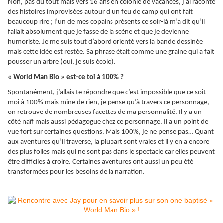
Non, pas du tout mais vers 16 ans en colonie de vacances, j’ai raconté
des histoires improvisées autour d’un feu de camp qui ont fait
beaucoup rire ; l’un de mes copains présents ce soir-là m’a dit qu’il
fallait absolument que je fasse de la scène et que je devienne
humoriste. Je me suis tout d’abord orienté vers la bande dessinée
mais cette idée est restée. Sa phrase était comme une graine qui a fait
pousser un arbre (oui, je suis écolo).
« World Man Bio » est-ce toi à 100% ?
Spontanément, j’allais te répondre que c’est impossible que ce soit
moi à 100% mais mine de rien, je pense qu’à travers ce personnage,
on retrouve de nombreuses facettes de ma personnalité. Il y a un
côté naïf mais aussi pédagogue chez ce personnage. Il a un point de
vue fort sur certaines questions. Mais 100%, je ne pense pas… Quant
aux aventures qu’il traverse, la plupart sont vraies et il y en a encore
des plus folles mais qui ne sont pas dans le spectacle car elles peuvent
être difficiles à croire. Certaines aventures ont aussi un peu été
transformées pour les besoins de la narration.