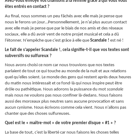
Avez-vous envoyé vos chansons à la femme grâce à qui vous vous
êtes entrés en contact ?
Au final, nous sommes un peu fâchés avec elle mais je pense que
nous le ferons un jour…Personnellement, je n’ai plus aucun contact
avec elle mais je pense que par le biais de nos amis et des réseaux
sociaux, elle a dû avoir vent de notre projet musical et cela a dû
l’étonner. N’empêche que c’est grâce à elle que
Scandale !
est né !
Le fait de s’appeler Scandale !, cela signifie-t-il que vos textes sont
subversifs ou sulfureux ?
Nous avons choisi ce nom car nous trouvions que nos textes
parlaient de tout ce qui touche au monde de la nuit et aux relations
quel qu’elles soient. Le monde des gens qui restent après deux heures
du matin nous intéressait et ce fond-là qui nous inspire peut être
drôle ou pathétique. Nous adorons la puissance du mot
scandale
mais nous ne voulons pas nous confiner là-dedans. Nous faisons
aussi des morceaux plus neutres sans aucune provocation et sans
aucun cynisme. Nous écrivons comme cela vient. Nous n’allons pas
chanter que des choses sulfureuses.
Quel est le « maître-mot » de votre premier disque « #1 » ?
La base de tout, c’est la liberté car nous faisons les choses telles