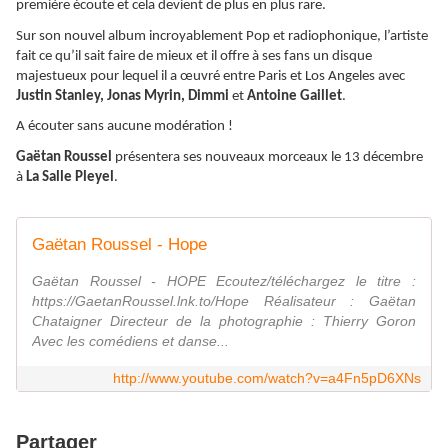
première écoute et cela devient de plus en plus rare.
Sur son nouvel album incroyablement Pop et radiophonique, l’artiste
fait ce qu’il sait faire de mieux et il offre à ses fans un disque
majestueux pour lequel il a œuvré entre Paris et Los Angeles avec
Justin Stanley, Jonas Myrin, Dimmi
et
Antoine Gaillet
.
A écouter sans aucune modération !
Gaëtan Roussel
présentera ses nouveaux morceaux le 13 décembre
à
La Salle Pleyel
.
Gaëtan Roussel - Hope
Gaëtan Roussel - HOPE Ecoutez/téléchargez le titre :
https://GaetanRoussel.lnk.to/Hope Réalisateur : Gaëtan
Chataigner Directeur de la photographie : Thierry Goron
Avec les comédiens et danse...
http://www.youtube.com/watch?v=a4Fn5pD6XNs
Partager