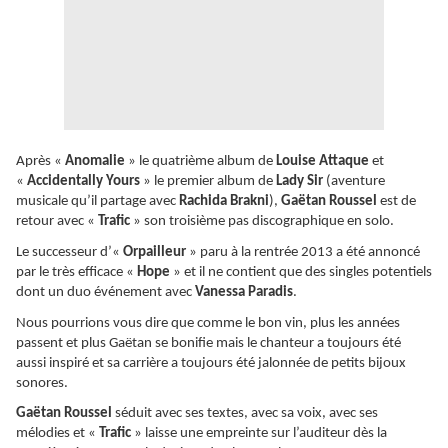
Après «
Anomalie
» le quatrième album de
Louise Attaque
et
«
Accidentally Yours
» le premier album de
Lady Sir
(aventure
musicale qu’il partage avec
Rachida Brakni
),
Gaëtan Roussel
est de
retour avec «
Trafic
» son troisième pas discographique en solo.
Le successeur d’«
Orpailleur
» paru à la rentrée 2013 a été annoncé
par le très efficace «
Hope
» et il ne contient que des singles potentiels
dont un duo événement avec
Vanessa Paradis
.
Nous pourrions vous dire que comme le bon vin, plus les années
passent et plus Gaëtan se bonifie mais le chanteur a toujours été
aussi inspiré et sa carrière a toujours été jalonnée de petits bijoux
sonores.
Gaëtan Roussel
séduit avec ses textes, avec sa voix, avec ses
mélodies et «
Trafic
» laisse une empreinte sur l’auditeur dès la