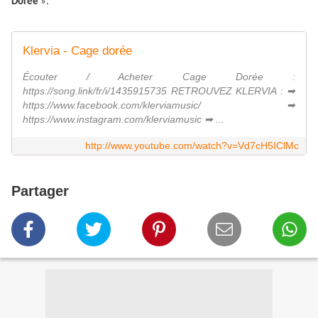
Dorée
».
Klervia - Cage dorée
Écouter / Acheter Cage Dorée :
https://song.link/fr/i/1435915735 RETROUVEZ KLERVIA : ➡
https://www.facebook.com/klerviamusic/ ➡
https://www.instagram.com/klerviamusic ➡ ...
http://www.youtube.com/watch?v=Vd7cH5IClMc
Partager