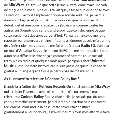
sur Youtube, je suis tombé sur une cover de «
Put Your Records On
»
de
Mia Wray
. J’ai trouvé que cette jeune Australienne avait une voix
de dingue et je me suis dit qu’il fallait que je fasse quelque chose avec
sa version. J’ai tout simplement rippé le son de Youtube, je l’ai mis
dans mon logiciel et j’ai construit le morceau que tu connais. Au
début, c’était une cover gratuite que j’avais mis comme toutes les
autres sur Soundcloud sans grand espoir que cela devienne ce que
cette version est devenue aujourd’hui. J’ai eu la chance de me faire
reposter par une grosse chaine influente à l’époque et cela m’a permis
de générer plein de vues et de me faire repérer par
Radio FG
. J’ai reçu
un mail d’
Antoine Baduel
le patron de
FG
qui me demandait s’il était
autorisé à diffuser le titre et ça a commencé comme ça. Je me suis
retrouvé en radio et quelques mois après, je signais chez
Universal
Music
. C’est une belle histoire car je suis passé de quelque chose de
gratuit à un single qui fait que je peux vivre de ma musique.
As-tu envoyé ta relecture à Corinne Bailey Rae ?
Depuis la création de «
Put Your Records On
», j’ai contacté
Mia Wray
qui a rejoint l’aventure avec plaisir mais je n’ai pas envoyé ma
relecture à
Corinne Bailey Rae
. A côté d’elle, je ne suis pas du tout
connu et malheureusement, je n’ai jamais pu vraiment la contacter
facilement. Pour moi, à la base, cette cover était destinée
gratuitement à Soundcloud, je n’avais pas mis tous mes efforts à faire