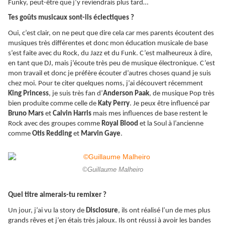
Funky, peut-être que j’y reviendrais plus tard…
Tes goûts musicaux sont-ils éclectiques ?
Oui, c’est clair, on ne peut que dire cela car mes parents écoutent des
musiques très différentes et donc mon éducation musicale de base
s’est faite avec du Rock, du Jazz et du Funk. C’est malheureux à dire,
en tant que DJ, mais j’écoute très peu de musique électronique. C’est
mon travail et donc je préfère écouter d’autres choses quand je suis
chez moi. Pour te citer quelques noms, j’ai découvert récemment
King Princess
, je suis très fan d’
Anderson Paak
, de musique Pop très
bien produite comme celle de
Katy Perry
. Je peux être influencé par
Bruno Mars
et
Calvin Harris
mais mes influences de base restent le
Rock avec des groupes comme
Royal Blood
et la Soul à l’ancienne
comme
Otis Redding
et
Marvin Gaye
.
©Guillaume Malheiro
Quel titre aimerais-tu remixer ?
Un jour, j’ai vu la story de
Disclosure
, ils ont réalisé l’un de mes plus
grands rêves et j’en étais très jaloux. Ils ont réussi à avoir les bandes