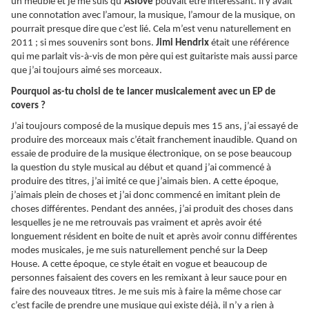
un meuble et je me suis qu’
Aslove
pouvait être intéressant. Il y avait
une connotation avec l’amour, la musique, l’amour de la musique, on
pourrait presque dire que c’est lié. Cela m’est venu naturellement en
2011 ; si mes souvenirs sont bons.
Jimi Hendrix
était une référence
qui me parlait vis-à-vis de mon père qui est guitariste mais aussi parce
que j’ai toujours aimé ses morceaux.
Pourquoi as-tu choisi de te lancer musicalement avec un EP de
covers ?
J’ai toujours composé de la musique depuis mes 15 ans, j’ai essayé de
produire des morceaux mais c’était franchement inaudible. Quand on
essaie de produire de la musique électronique, on se pose beaucoup
la question du style musical au début et quand j’ai commencé à
produire des titres, j’ai imité ce que j’aimais bien. A cette époque,
j’aimais plein de choses et j’ai donc commencé en imitant plein de
choses différentes. Pendant des années, j’ai produit des choses dans
lesquelles je ne me retrouvais pas vraiment et après avoir été
longuement résident en boite de nuit et après avoir connu différentes
modes musicales, je me suis naturellement penché sur la Deep
House. A cette époque, ce style était en vogue et beaucoup de
personnes faisaient des covers en les remixant à leur sauce pour en
faire des nouveaux titres. Je me suis mis à faire la même chose car
c’est facile de prendre une musique qui existe déjà, il n’y a rien à