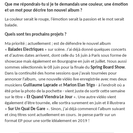
Que me répondrais-tu si je te demandais une couleur, une émotion
et un mot pour décrire ton nouvel album ?
La couleur serait le rouge, l’émotion serait la passion et le mot serait
balade.
Quels sont tes prochains projets ?
Ma priorité ; actuellement ; est de défendre le nouvel album
«
Balades Electriques
» sur scène. J’ai déjà donné quelques concerts
et d’autres dates arrivent, dont celle du 16 juin à Paris sous forme de
showcase mais également en Bourgogne en juin et juillet. Nous aussi
sommes sélectionnés le 08 juin pour la finale du
Spring Board Show
.
Dans la continuité des home sessions que j'avais tournées pour
annoncer l'album, une nouvelle vidéo live enregistrée avec mes deux
musiciens
Guillaume Laprade
et
Marion Elan Trigo
- à l’endroit où a
été prise la photo de la pochette - vient juste de sortir cette semaine
sur le titre «
Et Quand Viendra Le Jour
». Une autre vidéo vient
également d’être tournée, elle sortira surement en juin et il illustrera
«
Sur Un Quai De Gare
». Sinon, j’ai déjà commencé l’album suivant
et cinq titres sont actuellement en cours. Je pense partir sur un
format EP pour une sortie idéalement en 2019 !