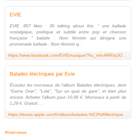
EVIE
EVIE. 857 likes · 36 talking about this. " une ballade
nostalgique, poétique et subtile entre pop et chanson
française " balade : Nom féminin qui désigne une
promenade ballade : Nom féminin q...
https://www.facebook.com/EVIEmusique/?hc_ref=ARRVyJO0R5I5r6RxQK1Ji1XH-d6vHRSZVkBhU-ddbRn8n9-n3Oz7sB_6rF1Os54JDrM
Balades électriques par Evie
Écoutez les morceaux de l'album Balades électriques, dont
"Game Over", "Lola", "Sur un quai de gare", et bien plus
encore. Acheter l'album pour 10,99 €. Morceaux à partir de
1,29 €. Gratuit ...
https://itunes.apple.com/fr/album/balades-%C3%A9lectriques/1347172256
#Interviews