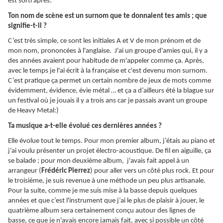
est sorti après.
Ton nom de scène est un surnom que te donnaient tes amis ; que
signifie-t-il ?
C’est très simple, ce sont les initiales A et V de mon prénom et de
mon nom, prononcées à l'anglaise. J'ai un groupe d'amies qui, il y a
des années avaient pour habitude de m'appeler comme ça. Après,
avec le temps je l'ai écrit à la française et c'est devenu mon surnom.
C’est pratique ça permet un certain nombre de jeux de mots comme
évidemment, évidence, évie métal … et ça a d’ailleurs été la blague sur
un festival où je jouais il y a trois ans car je passais avant un groupe
de Heavy Metal:)
Ta musique a-t-elle évolué ces dernières années ?
Elle évolue tout le temps. Pour mon premier album, j’étais au piano et
j’ai voulu présenter un projet électro-acoustique. De fil en aiguille, ça
se balade ; pour mon deuxième album, j'avais fait appel à un
arrangeur (
Frédéric Pierrez
) pour aller vers un côté plus rock. Et pour
le troisième, je suis revenue à une méthode un peu plus artisanale.
Pour la suite, comme je me suis mise à la basse depuis quelques
années et que c’est l'instrument que j’ai le plus de plaisir à jouer, le
quatrième album sera certainement conçu autour des lignes de
basse, ce que je n'avais encore jamais fait, avec si possible un côté