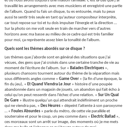
et où nous avons toujours une maison familiale. C'est là-bas que j’ai
travaillé les arrangements avec mes musiciens et enregistré une partie
de l’album. Quand tu fais un disque, tu es entourée, mais tu peux
aussi te sentir très seule en tant qu'auteur compositeur interprète,
car tout repose sur toi et tu dois impulser l'énergie et la direction …
Sur la photo on me voit seule en train de marcher vers d'autres
horizons avec ma basse au milieu de ce cadre qui est très familier
pour moi, ça représente assez bien la tonalité de l'album.
Quels sont les thèmes abordés sur ce disque ?
Les thèmes que j’aborde sont en général des situations que j'ai
vécues, des gens que j'ai croisés dans une certaine tranche de vie au
moment de l’écriture de l’album. Sur «
Balades Electriques
»,
plusieurs chansons tournent autour du thème de la séparation mais
sous différents angles comme «
Game Over
» (la fin d'une époque, la
fin du jeu), «
Et Quand Viendra Le Jour
» histoire d’une poupée
abandonnée dans un magasin de jouets, un abandon qui fait écho à
celui qu'on peut ressentir dans l'échec d'une relation. «
Sur Un Quai
De Gare
» illustre
quelqu’un
qui attendrait indéfiniment un proche
qui ne viendra pas, «
Des Heures
» dépeint l’attente à son paroxysme
… «
Foules Absurdes
» parle du métro, de cette vie parallèle et
souterraine et pour le coup, un peu comme dans «
Electric Ballad
»,
ces morceaux sont un arrêt sur image, des moments où je me mets