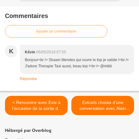
Commentaires
Ajouter un commentaire
K
Kévin
06/05/2018 07:55
Bonjour<br /> Shawn Mendes qui ouvre le top je valide !<br />
J'adore Therapie Taxi aussi, beau top !<br /> @mitié
Répondre
< Rencontre avec Evie à
Extraits choisis d’une
l’occasion de la sortie de
conversation avec Alain
son nouvel album !
Chamfort au Showroom
Gibson pour la sortie de
son nouvel album ! >
Hébergé par Overblog