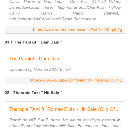
Calvin Harris & Dua Lipa - One Kiss (Official Video)
Listen/download here: http://smarturl.it/One-Kiss Follow
Calvin Harris Radio (playlist):
http://smarturl.it/CalvinHarrisRadio Subscribe to ...
https://www.youtube.com/watch?v=DkeiKbqa02g
03 + The Parakit " Dam Dam "
The Parakit - Dam Dam
Uploaded by Nurx on 2018-04-07.
https://www.youtube.com/watch?v=rMBwLq9C7VE
02 - Therapie Taxi " Hit Sale "
Therapie TAXI ft. Roméo Elvis - Hit Sale (Clip Officiel) (1/3)
Extrait de HIT SALE, notre 1er album est dispo partout ▶️
https://PanenkaMusic.lnk.to/Hit-Sale En concert dans toute