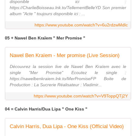
disponible ici :
https://CharlieBoisseau.lnk.to/TellementBelleYD Son premier
album "Acte " toujours disponible ici : ...
https://www.youtube.com/watch?v=6u2rdzwMdIc
05 + Nawel Ben Kraïem " Mer Promise "
Nawel Ben Kraïem - Mer promise (Live Session)
Découvrez la session live de Nawel Ben Kraïem avec le
single "Mer Promise" Ecoutez le single :
https://nawelbenkraiem.lnk.to/MerPromiseFP Boite de
Production : La Sucrerie Réalisateur : Vladimir...
https://www.youtube.com/watch?v=V9ToppQTj2Y
04 = Calvin Harris/Dua Lipa " One Kiss "
Calvin Harris, Dua Lipa - One Kiss (Official Video)