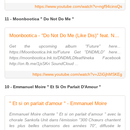
https://www.youtube.com/watch?v=ngf94cinsQs
11 - Moonbootica " Do Not Do Me "
Moonbootica - "Do Not Do Me (Like Dis)" feat. Nneka
Get the upcoming album "Future" here...
https://Moonbootica.lnk.to/Future Get "DNDMLD" here...
https://moonbootica.lnk.to/DNDMLDfeatNneka Facebook
http://on.fb.me/1jsSKri SoundCloud ...
https://www.youtube.com/watch?v=J2iGjhMSKEg
10 - Emmanuel Moire " Et Si On Parlait D'Amour "
" Et si on parlait d'amour " - Emmanuel Moire
Emmanuel Moire chante " Et si on parlait d'amour " avec la
chorale Sankofa Unit dans l'émission "300 Chœurs chantent
les plus belles chansons des années 70", diffusée le