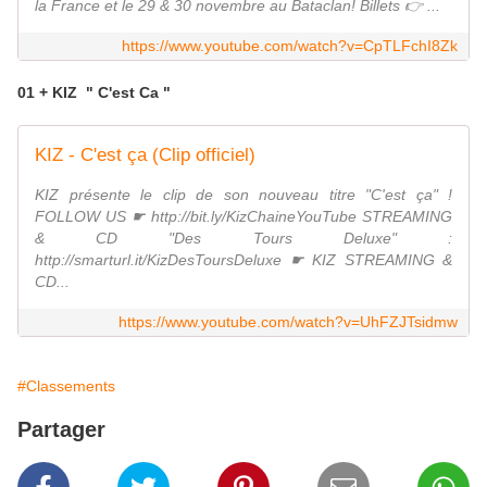
la France et le 29 & 30 novembre au Bataclan! Billets 👉 ...
https://www.youtube.com/watch?v=CpTLFchI8Zk
01 + KIZ " C'est Ca "
KIZ - C'est ça (Clip officiel)
KIZ présente le clip de son nouveau titre "C'est ça" !
FOLLOW US ☛ http://bit.ly/KizChaineYouTube STREAMING
& CD "Des Tours Deluxe" :
http://smarturl.it/KizDesToursDeluxe ☛ KIZ STREAMING &
CD...
https://www.youtube.com/watch?v=UhFZJTsidmw
#Classements
Partager