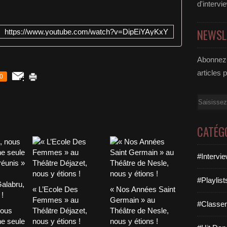
d'intervi
NEWSL
https://www.youtube.com/watch?v=DipEiYAyKxY
Abonnez-
articles 
0
Email
CATÉG
#Intervi
#Playlis
« L’Ecole Des
« Nos Années Saint
Femmes » au
Germain » au
#Classe
nous
Théâtre Déjazet,
Théâtre de Nesle,
ne seule
nous y étions !
nous y étions !