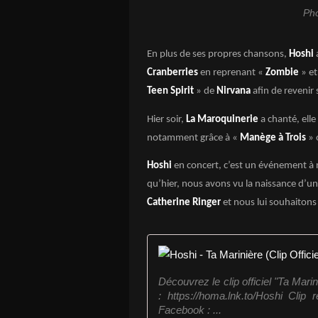
Ph
En plus de ses propres chansons,
Hoshi
Cranberries
en reprenant «
Zombie
» et
Teen Spirit
» de
Nirvana
afin de revenir
Hier soir,
La Maroquinerie
a chanté, elle
notamment grâce à «
Manège à Trois
» 
Hoshi
en concert, c’est un événement à 
qu’hier, nous avons vu la naissance d’u
Catherine Ringer
et nous lui souhaitons
Découvrez le clip officiel "Ta Mar
: https://homa.lnk.to/Hoshi Clip
Facebook : ...