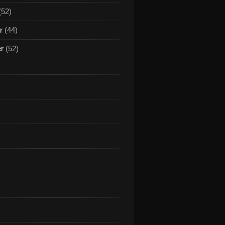
(52)
r
(44)
er
(52)