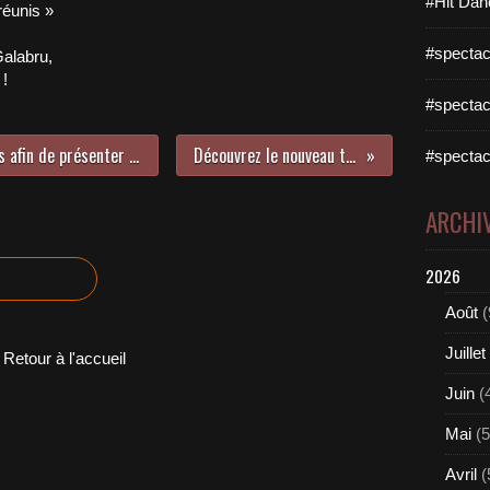
#Hit Dan
réunis »
#spectac
alabru,
 !
#spectac
Retrouvailles avec Joseph D’Anvers afin de présenter quelques-uns de ses projets pour 2018 !
Découvrez le nouveau titre de Troye Sivan !
#spectac
ARCHI
2026
Août
(
Juillet
Retour à l'accueil
Juin
(
Mai
(5
Avril
(