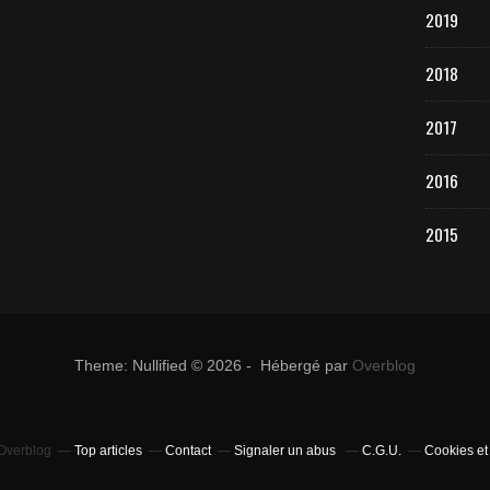
2019
2018
2017
2016
2015
Theme: Nullified © 2026 - Hébergé par
Overblog
 Overblog
Top articles
Contact
Signaler un abus
C.G.U.
Cookies et