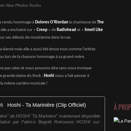
oto New Photos Rushs
a rendu hommage à
Dolores O’Riordan
la chanteuse de
The
 elle a enchainé sur «
Creep
» de
Radiohead
et «
Smell Like
 sur ses débuts de musicienne dans la rue.
 a dansé mais elle a aussi été émue tout comme l’artiste
ou lors de la chanson hommage à sa grand-mère.
ne pas rater et nous pouvons dire sans nous tromper
ne grande dame du Rock ;
Hoshi
nous a fait penser à
 la même carrière musicale !
Hoshi - Ta Marinière (Clip Officiel)
À PRO
inière" de HOSHI "Ta Marinière" maintenant disponible
 réalisé par Fabrice Begotti Retrouvez HOSHI sur: