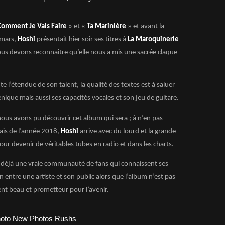
Comment Je Vais Faire
» et «
Ta Marinière
» et avant la
 mars,
Hoshi
présentait hier soir ses titres à
La Maroquinerie
 nous devons reconnaitre qu’elle nous a mis une sacrée claque
e l’étendue de son talent, la qualité des textes est à saluer
ique mais aussi ses capacités vocales et son jeu de guitare.
r nous avons pu découvrir cet album qui sera ; à n’en pas
çais de l’année 2018,
Hoshi
arrive avec du lourd et la grande
ur devenir de véritables tubes en radio et dans les charts.
 déjà une vraie communauté de fans qui connaissent ses
ntre une artiste et son public alors que l’album n’est pas
ment beau et prometteur pour l’avenir.