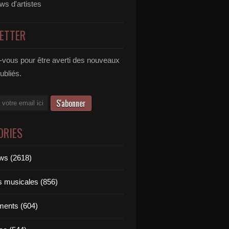
ews d'artistes
ETTER
vous pour être averti des nouveaux
publiés.
ORIES
ews (2618)
ts musicales (856)
ments (604)