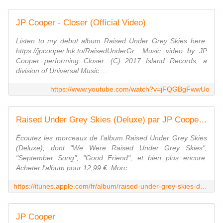
JP Cooper - Closer (Official Video)
Listen to my debut album Raised Under Grey Skies here:
https://jpcooper.lnk.to/RaisedUnderGr.. Music video by JP
Cooper performing Closer. (C) 2017 Island Records, a
division of Universal Music ...
https://www.youtube.com/watch?v=jFQGBgFwwUo
Raised Under Grey Skies (Deluxe) par JP Cooper sur Apple Music
Écoutez les morceaux de l'album Raised Under Grey Skies
(Deluxe), dont "We Were Raised Under Grey Skies",
"September Song", "Good Friend", et bien plus encore.
Acheter l'album pour 12,99 €. Morc...
https://itunes.apple.com/fr/album/raised-under-grey-skies-deluxe/1237747850
JP Cooper