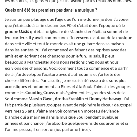
les mélodies, les gens et que je suis fasciné par les relations humaines.
Quels ont été tes premiers pas dans la musique ?
Je suis un peu plus âgé que l’âge que l’on me donne, je dois t’avouer
que j’étais ado à la fin des années 90 et c’était donc l’époque où le
groupe
Oasis
qui était originaire de Manchester était au sommet de
leur carrière. Il y avait comme une effervescence autour de la musique
dans cette ville et tout le monde avait une guitare dans sa maison
dans les années 90. J’ai commencé en faisant des reprises avec des
amis et en écrivant des chansons pour le fun. Tu sais, il pleut
beaucoup à Manchester alors nous restions chez nous et nous
écrivions des chansons. Voici comment tout a commencé et à partir
de là, j’ai développé l’écriture avec d’autres amis et j’ai testé des
choses différentes. Par la suite, je me suis intéressé à des sons plus
acoustiques et notamment au Blues et à la Soul. J’aimais des groupes
comme les
Counting Crows
mais également les grandes stars de la
Soul comme
Marvin Gaye, Aretha Franklin
et
Donny Hathaway
. J’ai
fait partie de plusieurs groupes avant de rejoindre le chœur de gospel
vers mes 25 ans. J’aime me voir comme un morceau de viande
blanche qui a marinée dans la musique Soul pendant quelques
années et par chance, j’ai absorbé quelques-uns de ces arômes et si
l’on me presse, il en sort un jus parfumé (rires).