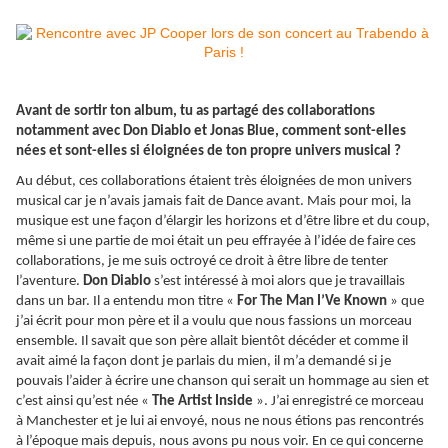
Avant de sortir ton album, tu as partagé des collaborations
notamment avec Don Diablo et Jonas Blue, comment sont-elles
nées et sont-elles si éloignées de ton propre univers musical ?
Au début, ces collaborations étaient très éloignées de mon univers
musical car je n’avais jamais fait de Dance avant. Mais pour moi, la
musique est une façon d’élargir les horizons et d’être libre et du coup,
même si une partie de moi était un peu effrayée à l’idée de faire ces
collaborations, je me suis octroyé ce droit à être libre de tenter
l’aventure.
Don Diablo
s’est intéressé à moi alors que je travaillais
dans un bar. Il a entendu mon titre «
For The Man I’Ve Known
» que
j’ai écrit pour mon père et il a voulu que nous fassions un morceau
ensemble. Il savait que son père allait bientôt décéder et comme il
avait aimé la façon dont je parlais du mien, il m’a demandé si je
pouvais l’aider à écrire une chanson qui serait un hommage au sien et
c’est ainsi qu’est née «
The Artist Inside
». J’ai enregistré ce morceau
à Manchester et je lui ai envoyé, nous ne nous étions pas rencontrés
à l’époque mais depuis, nous avons pu nous voir. En ce qui concerne