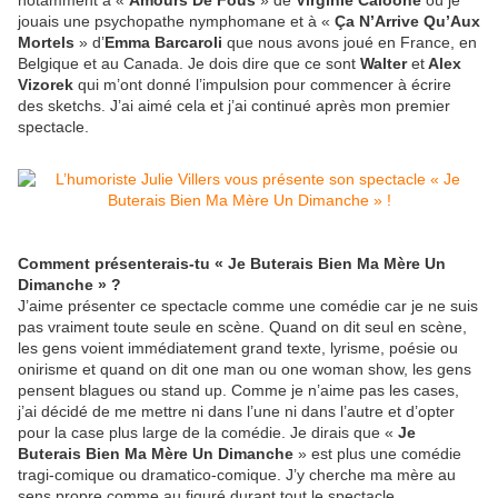
notamment à «
Amours De Fous
» de
Virginie Caloone
où je
jouais une psychopathe nymphomane et à «
Ça N’Arrive Qu’Aux
Mortels
» d’
Emma Barcaroli
que nous avons joué en France, en
Belgique et au Canada. Je dois dire que ce sont
Walter
et
Alex
Vizorek
qui m’ont donné l’impulsion pour commencer à écrire
des sketchs. J’ai aimé cela et j’ai continué après mon premier
spectacle.
Comment présenterais-tu « Je Buterais Bien Ma Mère Un
Dimanche » ?
J’aime présenter ce spectacle comme une comédie car je ne suis
pas vraiment toute seule en scène. Quand on dit seul en scène,
les gens voient immédiatement grand texte, lyrisme, poésie ou
onirisme et quand on dit one man ou one woman show, les gens
pensent blagues ou stand up. Comme je n’aime pas les cases,
j’ai décidé de me mettre ni dans l’une ni dans l’autre et d’opter
pour la case plus large de la comédie. Je dirais que «
Je
Buterais Bien Ma Mère Un Dimanche
» est plus une comédie
tragi-comique ou dramatico-comique. J’y cherche ma mère au
sens propre comme au figuré durant tout le spectacle.