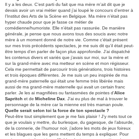
Il y a les deux. C’est parti du fait que ma mère m’ait dit que je
devais avoir un vrai métier quand j’ai loupé le concours d’entrer à
l’Institut des Arts de la Scène en Belgique. Ma mère n’était pas
hyper chaude pour que je fasse ce métier de
comédienne/humoriste. Elle n’était pas rassurée. De manière
générale, je pense que nous avons tous des soucis avec notre
mère à un moment donné de notre vie. Comme c’était présent
sur mes trois précédents spectacles, je me suis dit qu’il était peut-
être temps d’en parler de façon plus approfondie. J’ai dispatché
les contenus divers et variés que j’avais sur moi, sur la mère et
sur la grand-mère avec ma metteur en scène et mon régisseur.
Cela me permettait de parcourir trois générations, trois histoires
et trois époques différentes. Je me suis un peu inspirée de ma
grand-mère paternelle qui était une femme très libérée mais
aussi de ma grand-mère maternelle qui avait un certain franc
parler. Je les ai magnifiées ou fantasmées de pointes d’
Alice
Sapritch
et de
Micheline Dax
. J’ai eu plus de mal à trouver le
personnage de la mère car la mienne est très maman poule.
Quelle serait selon toi la force de ton spectacle ?
Peut-être tout simplement que je me fais plaisir ! J’y mets tout ce
que je voulais y mettre, du burlesque, du gagesque, de l’absurde,
de la connerie, de l’humour noir, j’adore les mots de jeux foireux
et les blagues que les gens mettent du temps à expliquer. Pour