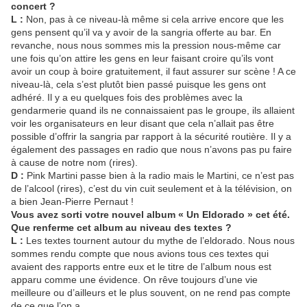
concert ?
L :
Non, pas à ce niveau-là même si cela arrive encore que les
gens pensent qu’il va y avoir de la sangria offerte au bar. En
revanche, nous nous sommes mis la pression nous-même car
une fois qu’on attire les gens en leur faisant croire qu’ils vont
avoir un coup à boire gratuitement, il faut assurer sur scène ! A ce
niveau-là, cela s’est plutôt bien passé puisque les gens ont
adhéré. Il y a eu quelques fois des problèmes avec la
gendarmerie quand ils ne connaissaient pas le groupe, ils allaient
voir les organisateurs en leur disant que cela n’allait pas être
possible d’offrir la sangria par rapport à la sécurité routière. Il y a
également des passages en radio que nous n’avons pas pu faire
à cause de notre nom (rires).
D :
Pink Martini passe bien à la radio mais le Martini, ce n’est pas
de l’alcool (rires), c’est du vin cuit seulement et à la télévision, on
a bien Jean-Pierre Pernaut !
Vous avez sorti votre nouvel album « Un Eldorado » cet été.
Que renferme cet album au niveau des textes ?
L :
Les textes tournent autour du mythe de l’eldorado. Nous nous
sommes rendu compte que nous avions tous ces textes qui
avaient des rapports entre eux et le titre de l’album nous est
apparu comme une évidence. On rêve toujours d’une vie
meilleure ou d’ailleurs et le plus souvent, on ne rend pas compte
de ce que l’on a.