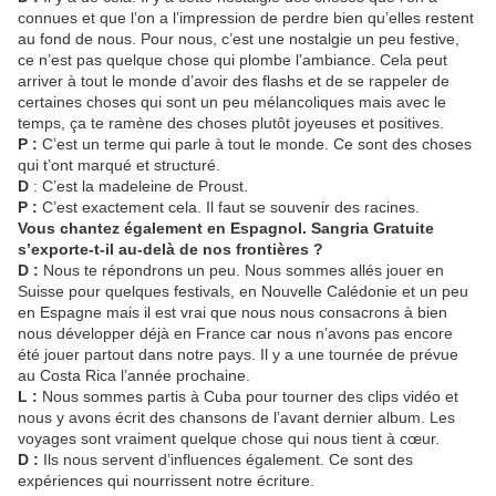
connues et que l’on a l’impression de perdre bien qu’elles restent
au fond de nous. Pour nous, c’est une nostalgie un peu festive,
ce n’est pas quelque chose qui plombe l’ambiance. Cela peut
arriver à tout le monde d’avoir des flashs et de se rappeler de
certaines choses qui sont un peu mélancoliques mais avec le
temps, ça te ramène des choses plutôt joyeuses et positives.
P :
C’est un terme qui parle à tout le monde. Ce sont des choses
qui t’ont marqué et structuré.
D
: C’est la madeleine de Proust.
P :
C’est exactement cela. Il faut se souvenir des racines.
Vous chantez également en Espagnol. Sangria Gratuite
s’exporte-t-il au-delà de nos frontières ?
D :
Nous te répondrons un peu. Nous sommes allés jouer en
Suisse pour quelques festivals, en Nouvelle Calédonie et un peu
en Espagne mais il est vrai que nous nous consacrons à bien
nous développer déjà en France car nous n’avons pas encore
été jouer partout dans notre pays. Il y a une tournée de prévue
au Costa Rica l’année prochaine.
L :
Nous sommes partis à Cuba pour tourner des clips vidéo et
nous y avons écrit des chansons de l’avant dernier album. Les
voyages sont vraiment quelque chose qui nous tient à cœur.
D :
Ils nous servent d’influences également. Ce sont des
expériences qui nourrissent notre écriture.