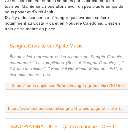
CD est sorti cet été et nous sommes partis directement en
tournée. Maintenant, nous allons avoir un peu plus le temps de
nous poser et d’y réfléchir.
D :
Il y a des concerts à l’étranger qui devraient se faire
notamment au Costa Rica et en Nouvelle Calédonie. C’est en
train de se mettre en place.
Sangria Gratuite sur Apple Music
Écoutez les morceaux et les albums de Sangria Gratuite,
notamment " La kompilanou (Best of Sangria Gratuite) ", "
Y'à pas de raison ", " Especial Hot Fiesta Mélange - EP ", et
bien plus encore. Les
https://itunes.apple.com/fr/artist/sangria-gratuite/id77811574
https://www.facebook.com/Sangria-Gratuite-page-officielle-146767735369559/
SANGRIA GRATUITE - Ça m'a manqué - OFFICIEL (ultra HD)