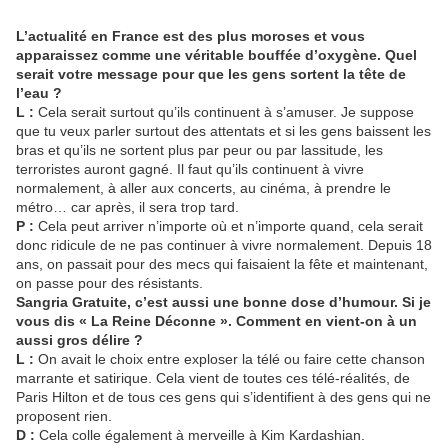
L’actualité en France est des plus moroses et vous
apparaissez comme une véritable bouffée d’oxygène. Quel
serait votre message pour que les gens sortent la tête de
l’eau ?
L :
Cela serait surtout qu’ils continuent à s’amuser. Je suppose
que tu veux parler surtout des attentats et si les gens baissent les
bras et qu’ils ne sortent plus par peur ou par lassitude, les
terroristes auront gagné. Il faut qu’ils continuent à vivre
normalement, à aller aux concerts, au cinéma, à prendre le
métro… car après, il sera trop tard.
P :
Cela peut arriver n’importe où et n’importe quand, cela serait
donc ridicule de ne pas continuer à vivre normalement. Depuis 18
ans, on passait pour des mecs qui faisaient la fête et maintenant,
on passe pour des résistants.
Sangria Gratuite, c’est aussi une bonne dose d’humour. Si je
vous dis « La Reine Déconne ». Comment en vient-on à un
aussi gros délire ?
L :
On avait le choix entre exploser la télé ou faire cette chanson
marrante et satirique. Cela vient de toutes ces télé-réalités, de
Paris Hilton et de tous ces gens qui s’identifient à des gens qui ne
proposent rien.
D :
Cela colle également à merveille à Kim Kardashian.