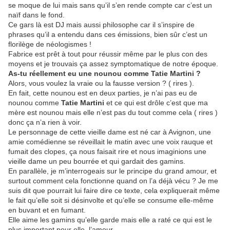
se moque de lui mais sans qu’il s’en rende compte car c’est un
naïf dans le fond.
Ce gars là est DJ mais aussi philosophe car il s’inspire de
phrases qu’il a entendu dans ces émissions, bien sûr c’est un
florilège de néologismes !
Fabrice est prêt à tout pour réussir même par le plus con des
moyens et je trouvais ça assez symptomatique de notre époque.
As-tu réellement eu une nounou comme Tatie Martini ?
Alors, vous voulez la vraie ou la fausse version ? ( rires ).
En fait, cette nounou est en deux parties, je n’ai pas eu de
nounou comme
Tatie Martini
et ce qui est drôle c’est que ma
mère est nounou mais elle n’est pas du tout comme cela ( rires )
donc ça n’a rien à voir.
Le personnage de cette vieille dame est né car à Avignon, une
amie comédienne se réveillait le matin avec une voix rauque et
fumait des clopes, ça nous faisait rire et nous imaginions une
vieille dame un peu bourrée et qui gardait des gamins.
En parallèle, je m’interrogeais sur le principe du grand amour, et
surtout comment cela fonctionne quand on l’a déjà vécu ? Je me
suis dit que pourrait lui faire dire ce texte, cela expliquerait même
le fait qu’elle soit si désinvolte et qu’elle se consume elle-même
en buvant et en fumant.
Elle aime les gamins qu’elle garde mais elle a raté ce qui est le
plus important pour elle, l’amour.