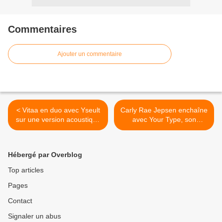
Commentaires
Ajouter un commentaire
< Vitaa en duo avec Yseult
Carly Rae Jepsen enchaîne
sur une version acoustique
avec Your Type, son
de Vivre !
nouveau single ! >
Hébergé par Overblog
Top articles
Pages
Contact
Signaler un abus