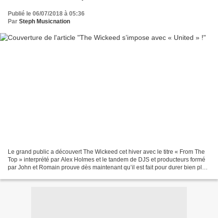
Publié le 06/07/2018 à 05:36
Par
Steph Musicnation
Le grand public a découvert The Wickeed cet hiver avec le titre « From The
Top » interprété par Alex Holmes et le tandem de DJS et producteurs formé
par John et Romain prouve dès maintenant qu’il est fait pour durer bien plus
que le temps d’un tube ou...