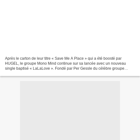
Après le carton de leur titre « Save Me A Place » qui a été boosté par
HUGEL, le groupe Mono Mind continue sur sa lancée avec un nouveau
single baptisé « LaLaLove ». Fondé par Per Gessle du célèbre groupe
Roxette, le projet musical Suédois est assez mystérieux...