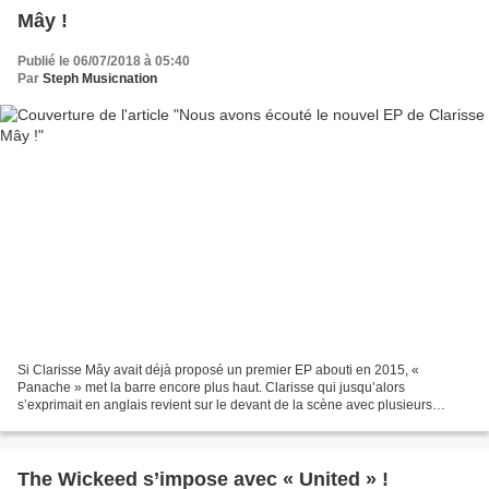
Mây !
Publié le 06/07/2018 à 05:40
Par
Steph Musicnation
Si Clarisse Mây avait déjà proposé un premier EP abouti en 2015, «
Panache » met la barre encore plus haut. Clarisse qui jusqu’alors
s’exprimait en anglais revient sur le devant de la scène avec plusieurs
morceaux interprétés en français et avec un second...
The Wickeed s’impose avec « United » !