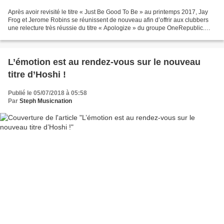
Après avoir revisité le titre « Just Be Good To Be » au printemps 2017, Jay
Frog et Jerome Robins se réunissent de nouveau afin d’offrir aux clubbers
une relecture très réussie du titre « Apologize » du groupe OneRepublic.
Beaucoup moins Electro que les...
L’émotion est au rendez-vous sur le nouveau
titre d’Hoshi !
Publié le 05/07/2018 à 05:58
Par
Steph Musicnation