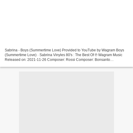
Sabrina - Boys (Summertime Love) Provided to YouTube by Wagram Boys
(Summertime Love) · Sabrina Vinyles 80's : The Best Of ℗ Wagram Music
Released on: 2021-11-26 Composer: Rossi Composer: Bonsanto
Composer: Charlton Composer: ... Duran Duran - The Reflex The...