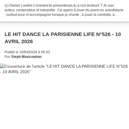
(c) Daniel Loeillot Comment te présenterais-tu à nos lecteurs ? Je suis
auteur, compositeur et interprète. J’ai appris à jouer du piano en autodidacte
; surtout pour m’accompagner lorsque je chante ; à jouer la comédie, à
chanter et à performer sur scène...
LE HIT DANCE LA PARISIENNE LIFE N°526 - 10
AVRIL 2026
Publié le 10/04/2026 à 06:52
Par
Steph Musicnation