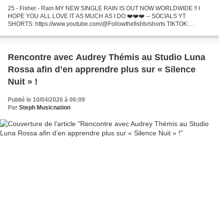
25 - Fisher - Rain MY NEW SINGLE RAIN IS OUT NOW WORLDWIDE !! I
HOPE YOU ALL LOVE IT AS MUCH AS I DO ❤️❤️❤️ -- SOCIALS YT
SHORTS: https://www.youtube.com/@Followthefishtv/shorts TIKTOK:
https://www.tiktok... 24 - Yes Boone - All I Really Want (Riva Starr...
Rencontre avec Audrey Thémis au Studio Luna
Rossa afin d’en apprendre plus sur « Silence
Nuit » !
Publié le 10/04/2026 à 06:09
Par
Steph Musicnation