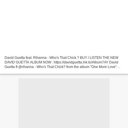
David Guetta feat. Rihanna - Who's That Chick ? BUY / LISTEN THE NEW
DAVID GUETTA ALBUM NOW : https://davidguetta.lnk.to/Album7AY David
Guetta ft @rihanna - Who's That Chick? from the album "One More Love"
Music video directed by Jonas Åkerlund... David...