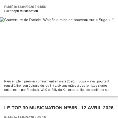
Publié le 13/04/2026 à 04:56
Par
Steph Musicnation
Paru en plein premier confinement en mars 2020, « Suga » avait pourtant
réussi à tirer son épingle du jeu il y a six ans grâce à des remixes signés
notamment par Freejack, Wh0 et Billy da Kid mais au lieu de continuer sur sa
lancée, Whigfield a préféré...
LE TOP 30 MUSICNATION N°565 - 12 AVRIL 2026
Publié le 12/04/2026 à 05:19