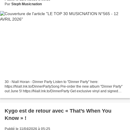
Par
Steph Musicnation
30 - Niall Horan - Dinner Party Listen to "Dinner Party" here:
https://Niall.lnk.to/DinnerPartySong Pre-order the new album "Dinner Party"
out June 5! https://Niall.lnk.to/DinnerParty Get exclusive vinyl and signed
versions here: 29 - Mosimann feat. Skip...
Kygo est de retour avec « That’s When You
Know » !
Publié le 11/04/2026 à 05:25