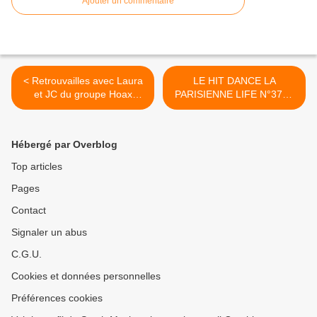
Ajouter un commentaire
< Retrouvailles avec Laura
LE HIT DANCE LA
et JC du groupe Hoax
PARISIENNE LIFE N°377 -
Paradise au Studio Luna
02 JUIN 2023 >
Rossa afin d’en apprendre
plus sur « Glow » !
Hébergé par Overblog
Top articles
Pages
Contact
Signaler un abus
C.G.U.
Cookies et données personnelles
Préférences cookies