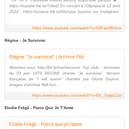
"Toï Toï II" (Nouvelle édition album) disponible partout 🔥 :
https://suzane.lnk.to/Toitoi2 En concert à l'Olympia le 12 avril
2022 : https://suzane.lnk.to/Olympia Suzane sur Instagram:
...
https://www.youtube.com/watch?v=93FaazBrGxs
Régine - Je Survivrai
Régine "Je survivrai" | Archive INA
Abonnez-vous http://bit.ly/inachansons Top club : émission
du 03 juin 1979 REGINE chante "Je survivrai". Version
française de "I will suvive" chantée par Gloria Gaynor.
Images d'archive INA Inst...
https://www.youtube.com/watch?v=EIL_5q6p12w
Elodie Frégé - Parce Que Je T'Aime
Élodie Frégé - Parce que je t'aime