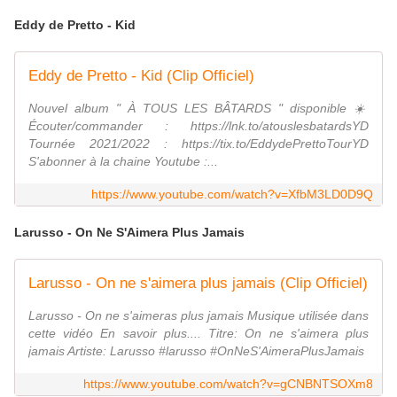
Eddy de Pretto - Kid
Eddy de Pretto - Kid (Clip Officiel)
Nouvel album " À TOUS LES BÂTARDS " disponible ☀️
Écouter/commander : https://lnk.to/atouslesbatardsYD
Tournée 2021/2022 : https://tix.to/EddydePrettoTourYD
S'abonner à la chaine Youtube :...
https://www.youtube.com/watch?v=XfbM3LD0D9Q
Larusso - On Ne S'Aimera Plus Jamais
Larusso - On ne s'aimera plus jamais (Clip Officiel)
Larusso - On ne s'aimeras plus jamais Musique utilisée dans
cette vidéo En savoir plus.... Titre: On ne s'aimera plus
jamais Artiste: Larusso #larusso #OnNeS'AimeraPlusJamais
https://www.youtube.com/watch?v=gCNBNTSOXm8