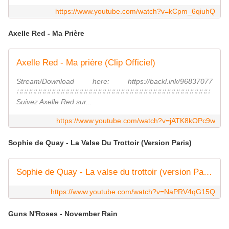
https://www.youtube.com/watch?v=kCpm_6qiuhQ
Axelle Red - Ma Prière
Axelle Red - Ma prière (Clip Officiel)
Stream/Download here: https://backl.ink/96837077
∷∷∷∷∷∷∷∷∷∷∷∷∷∷∷∷∷∷∷∷∷∷∷∷∷∷∷∷∷∷∷∷∷∷∷∷∷∷∷∷∷∷
Suivez Axelle Red sur...
https://www.youtube.com/watch?v=jATK8kOPc9w
Sophie de Quay - La Valse Du Trottoir (Version Paris)
Sophie de Quay - La valse du trottoir (version Paris)
https://www.youtube.com/watch?v=NaPRV4qG15Q
Guns N'Roses - November Rain