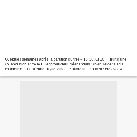
Quelques semaines après la parution du titre « 10 Out Of 10 » ; fruit d’une
collaboration entre le DJ et producteur Néerlandais Oliver Heldens et la
chanteuse Australienne ; Kylie Minogue ouvre une nouvelle ère avec «
Padam Padam » qui annonce l’arrivée...