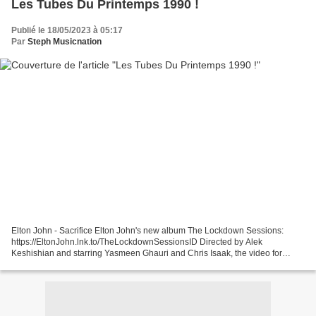
Les Tubes Du Printemps 1990 !
Publié le 18/05/2023 à 05:17
Par
Steph Musicnation
Elton John - Sacrifice Elton John's new album The Lockdown Sessions:
https://EltonJohn.lnk.to/TheLockdownSessionsID Directed by Alek
Keshishian and starring Yasmeen Ghauri and Chris Isaak, the video for
"Sacrifice" was ... François Feldman - C'Est Toi...