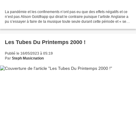
La pandémie et les confinements n’ont pas eu que des effets négatifs et ce
n’est pas Alison Goldfrapp qui dirait le contraire puisque l’artiste Anglaise a
pu s’essayer à faire de la musique toute seule durant cette période et « ses
expérimentations »...
Les Tubes Du Printemps 2000 !
Publié le 16/05/2023 à 05:19
Par
Steph Musicnation