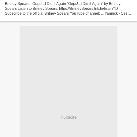
Britney Spears - Oops!...I Did It Again "Oops!...I Did It Again" by Britney
Spears Listen to Britney Spears: https://BritneySpears.lnk.to/listenYD
Subscribe to the official Britney Spears YouTube channel: ... Yannick - Ces
Soirées Là Album: C'est Ça Qu'on...
Publicité