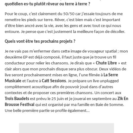
quotidien es-tu plutôt rêveur ou terre à terre ?
Pour le coup, c’est clairement du 50/50 car j’essaie toujours de me
remettre les pieds sur terre. Rêver, c’est bien mais c’est important
d’être bien ancré avec la vie, avec les gens et avec tout ce qui nous
entoure. Je pense que c’est justement la meilleure façon de décoller.
Quels vont être tes prochains projets ?
Je ne vais pas m’enfermer dans cette image de voyageur spatial ; mon
deuxième EP est déjà composé, il faut juste que je trouve un fil
conducteur pour relier les chansons. Je dirais que «
Chute Libre
» est
clair alors que mon prochain disque sera plus obscur. Deux vidéos de
live seront prochainement mises en ligne, l’une filmée à
La Serre
Musicale
et l’autre à
Catt Sessions
. Je prépare un live unplugged
complètement acoustique afin de pouvoir joué dans d’autres
contextes et de proposer ces premières chansons. Un concert aux
Trois Baudets
est prévu le 25 juin et je jouerai en septembre au
Zik En
Brousse Festival
qui est organisé par ma famille en Baie de Somme.
Une belle première partie se profile également…