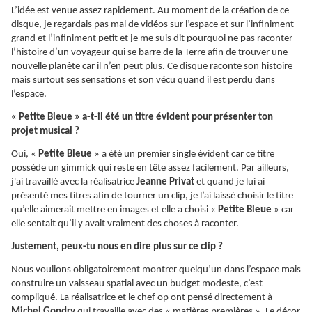
L’idée est venue assez rapidement. Au moment de la création de ce
disque, je regardais pas mal de vidéos sur l’espace et sur l’infiniment
grand et l’infiniment petit et je me suis dit pourquoi ne pas raconter
l’histoire d’un voyageur qui se barre de la Terre afin de trouver une
nouvelle planète car il n’en peut plus. Ce disque raconte son histoire
mais surtout ses sensations et son vécu quand il est perdu dans
l’espace.
« Petite Bleue » a-t-il été un titre évident pour présenter ton
projet musical ?
Oui, «
Petite Bleue
» a été un premier single évident car ce titre
possède un gimmick qui reste en tête assez facilement. Par ailleurs,
j'ai travaillé avec la réalisatrice
Jeanne Privat
et quand je lui ai
présenté mes titres afin de tourner un clip, je l’ai laissé choisir le titre
qu’elle aimerait mettre en images et elle a choisi «
Petite Bleue
» car
elle sentait qu’il y avait vraiment des choses à raconter.
Justement, peux-tu nous en dire plus sur ce clip ?
Nous voulions obligatoirement montrer quelqu’un dans l’espace mais
construire un vaisseau spatial avec un budget modeste, c’est
compliqué. La réalisatrice et le chef op ont pensé directement à
Michel Gondry
qui travaille avec des « matières premières ». Le décor