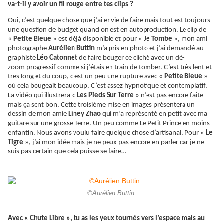
va-t-il y avoir un fil rouge entre tes clips ?
Oui, c’est quelque chose que j’ai envie de faire mais tout est toujours
une question de budget quand on est en autoproduction. Le clip de
«
Petite Bleue
» est déjà disponible et pour «
Je Tombe
», mon ami
photographe
Aurélien Buttin
m’a pris en photo et j’ai demandé au
graphiste
Léo Catonnet
de faire bouger ce cliché avec un
dé-
zoom
progressif comme si j’étais en train de tomber. C’est très lent et
très long et du coup, c’est un peu une rupture avec «
Petite Bleue
»
où cela bougeait beaucoup. C’est assez hypnotique et contemplatif.
La vidéo qui illustrera «
Les Pieds Sur Terre
» n’est pas encore faite
mais ça sent bon. Cette troisième mise en images présentera un
dessin de mon amie
Liney Zhao
qui m’a représenté en petit avec ma
guitare sur une grosse Terre. Un peu comme Le Petit Prince en moins
enfantin. Nous avons voulu faire quelque chose d’artisanal. Pour «
Le
Tigre
», j’ai mon idée mais je ne peux pas encore en parler car je ne
suis pas certain que cela puisse se faire…
©Aurélien Buttin
Avec « Chute Libre », tu as les yeux tournés vers l’espace mais au