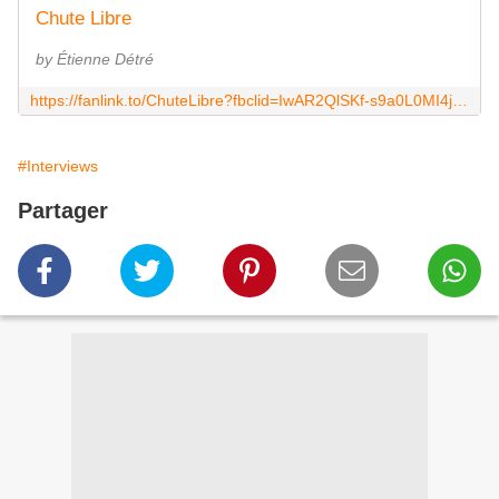
Chute Libre
by Étienne Détré
https://fanlink.to/ChuteLibre?fbclid=IwAR2QlSKf-s9a0L0MI4jWEJ5hMr-TvcFuYxxwB2qLRwyAR8nXNPMIT0JpM-A
#Interviews
Partager