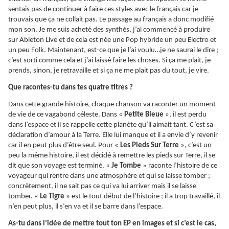
sentais pas de continuer à faire ces styles avec le français car je
trouvais que ça ne collait pas. Le passage au français a donc modifié
mon son. Je me suis acheté des synthés, j’ai commencé à produire
sur Ableton Live et de cela est née une Pop hybride un peu Electro et
un peu Folk. Maintenant, est-ce que je l’ai voulu…je ne saurai le dire ;
c’est sorti comme cela et j’ai laissé faire les choses. Si ça me plait, je
prends, sinon, je retravaille et si ça ne me plait pas du tout, je vire.
Que racontes-tu dans tes quatre titres ?
Dans cette grande histoire, chaque chanson va raconter un moment
de vie de ce vagabond céleste. Dans «
Petite Bleue
», il est perdu
dans l’espace et il se rappelle cette planète qu’il aimait tant. C’est sa
déclaration d’amour à la Terre. Elle lui manque et il a envie d’y revenir
car il en peut plus d’être seul. Pour «
Les Pieds Sur Terre
», c’est un
peu la même histoire, il est décidé à remettre les pieds sur Terre, il se
dit que son voyage est terminé. «
Je Tombe
» raconte l’histoire de ce
voyageur qui rentre dans une atmosphère et qui se laisse tomber ;
concrètement, il ne sait pas ce qui va lui arriver mais il se laisse
tomber. «
Le Tigre
» est le tout début de l’histoire ; il a trop travaillé, il
n’en peut plus, il s’en va et il se barre dans l’espace.
As-tu dans l’idée de mettre tout ton EP en images et si c’est le cas,