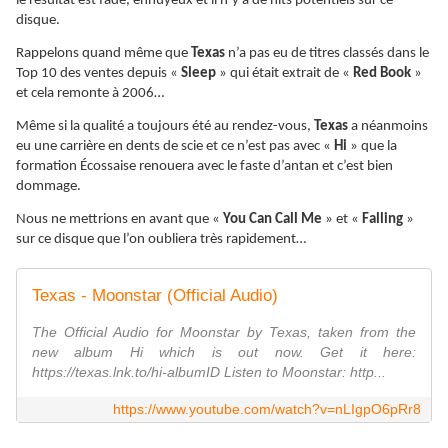
le résultat est fade, ennuyeux et il n’y a de hits potentiels sur ce
disque.
Rappelons quand même que
Texas
n’a pas eu de titres classés dans le
Top 10 des ventes depuis «
Sleep
» qui était extrait de «
Red Book
»
et cela remonte à 2006…
Même si la qualité a toujours été au rendez-vous,
Texas
a néanmoins
eu une carrière en dents de scie et ce n’est pas avec «
Hi
» que la
formation Écossaise renouera avec le faste d’antan et c’est bien
dommage.
Nous ne mettrions en avant que «
You Can Call Me
» et «
Falling
»
sur ce disque que l’on oubliera très rapidement…
Texas - Moonstar (Official Audio)
The Official Audio for Moonstar by Texas, taken from the
new album Hi which is out now. Get it here:
https://texas.lnk.to/hi-albumID Listen to Moonstar: http...
https://www.youtube.com/watch?v=nLIgpO6pRr8