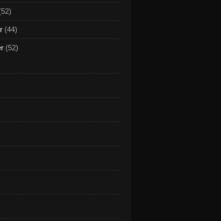
(52)
r
(44)
er
(52)