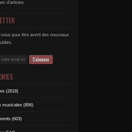
ews d'artistes
ETTER
vous pour être averti des nouveaux
publiés.
ORIES
ews (2618)
ts musicales (856)
ments (603)