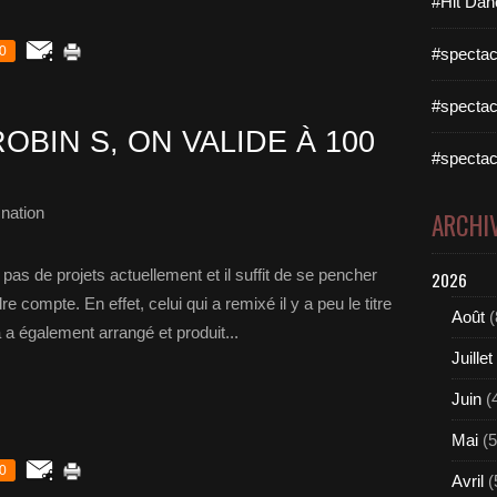
#Hit Dan
0
#spectac
#spectac
OBIN S, ON VALIDE À 100
#spectac
nation
ARCHI
s de projets actuellement et il suffit de se pencher
2026
 compte. En effet, celui qui a remixé il y a peu le titre
Août
(
 a également arrangé et produit...
Juillet
Juin
(
Mai
(5
0
Avril
(