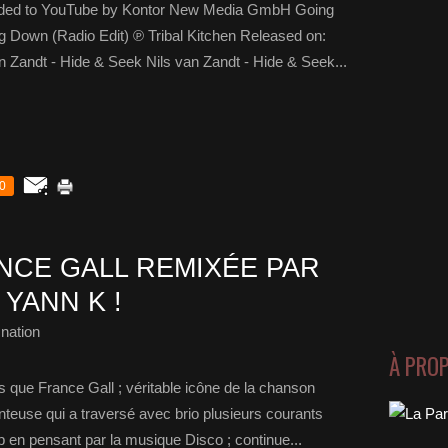
ided to YouTube by Kontor New Media GmbH Going
 Down (Radio Edit) ℗ Tribal Kitchen Released on:
an Zandt - Hide & Seek Nils van Zandt - Hide & Seek...
0
CE GALL REMIXÉE PAR
YANN K !
nation
À PRO
s que France Gall ; véritable icône de la chanson
nteuse qui a traversé avec brio plusieurs courants
 en pensant par la musique Disco ; continue...