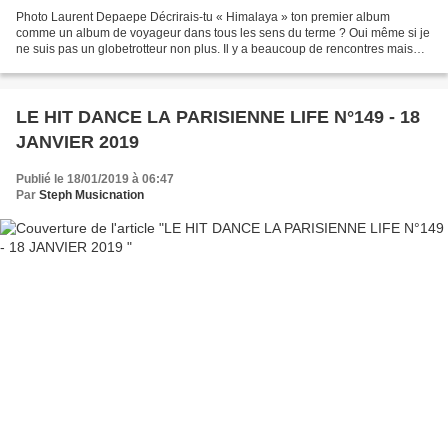
Photo Laurent Depaepe Décrirais-tu « Himalaya » ton premier album
comme un album de voyageur dans tous les sens du terme ? Oui même si je
ne suis pas un globetrotteur non plus. Il y a beaucoup de rencontres mais
aussi beaucoup d’endroits qui m’inspirent....
LE HIT DANCE LA PARISIENNE LIFE N°149 - 18
JANVIER 2019
Publié le 18/01/2019 à 06:47
Par
Steph Musicnation