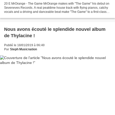
20 E MrOrange - The Game MrOrange makes with "The Game" his debut on
Seveneves Records. A real peaktime house track with flying pianos, catchy
vocals and a driving and danceable beat make "The Game" to a first-class
song ... 19 E Klaas - Ok Without You Download:...
Nous avons écouté le splendide nouvel album
de Thylacine !
Publié le 18/01/2019 à 06:40
Par
Steph Musicnation