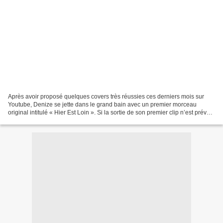
Après avoir proposé quelques covers très réussies ces derniers mois sur
Youtube, Denize se jette dans le grand bain avec un premier morceau
original intitulé « Hier Est Loin ». Si la sortie de son premier clip n’est prévue
qu’à la mi-février et que son...