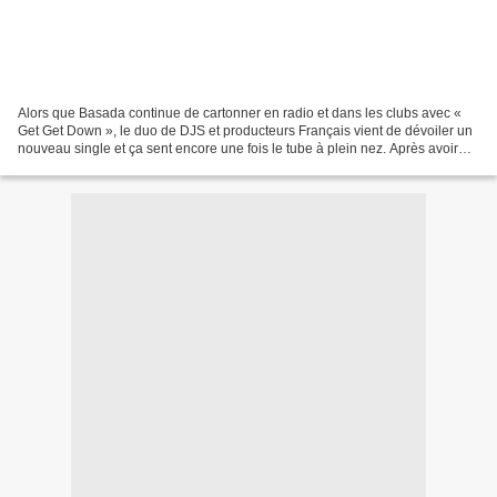
Alors que Basada continue de cartonner en radio et dans les clubs avec «
Get Get Down », le duo de DJS et producteurs Français vient de dévoiler un
nouveau single et ça sent encore une fois le tube à plein nez. Après avoir
revisité le hit de Paul Johnson,...