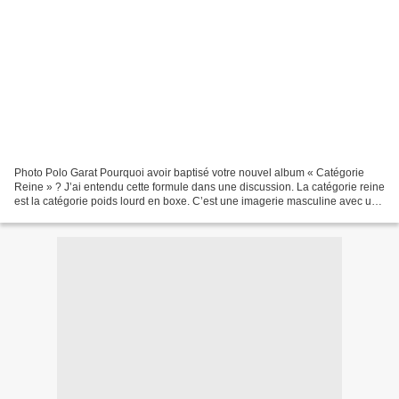
Photo Polo Garat Pourquoi avoir baptisé votre nouvel album « Catégorie
Reine » ? J’ai entendu cette formule dans une discussion. La catégorie reine
est la catégorie poids lourd en boxe. C’est une imagerie masculine avec un
mot très féminin à l’intérieur....