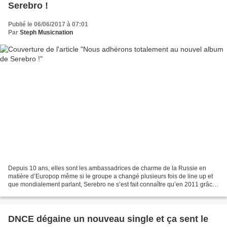
Serebro !
Publié le 06/06/2017 à 07:01
Par
Steph Musicnation
Depuis 10 ans, elles sont les ambassadrices de charme de la Russie en
matière d’Europop même si le groupe a changé plusieurs fois de line up et
que mondialement parlant, Serebro ne s’est fait connaître qu’en 2011 grâce
à « Mama Lover ». Quatre ans après...
DNCE dégaine un nouveau single et ça sent le