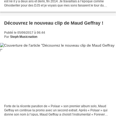
est né il y a deux ans et demi, fin 2014. Je travaillais à l’époque comme
Ghostwriter pour des DJS et je voyais que mes sons faisaient le tour du
monde alors que moi, je restais...
Découvrez le nouveau clip de Maud Geffray !
Publié le 05/06/2017 à 06:44
Par
Steph Musicnation
Forte de la récente parution de « Polaar » son premier album solo, Maud
Geffray en continue la promo avec un second extrait. Après « Polaar » qui
donne son nom à l’opus, Maud Geffray a choisit l’instrumental « Forever