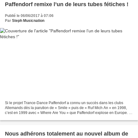
Paffendorf remixe l’un de leurs tubes fétiches !
Publié le 06/06/2017 à 07:06
Par
Steph Musicnation
Si le projet Trance-Dance Paffendorf a connu un succès dans les clubs
Allemands dès la parution de « Smile » puis de « Ruf Mich An » en 1998,
c’est en 1999 avec « Where Are You » que Paffendorf explose en Europe. «
Where Are You » est indéniablement le...
Nous adhérons totalement au nouvel album de