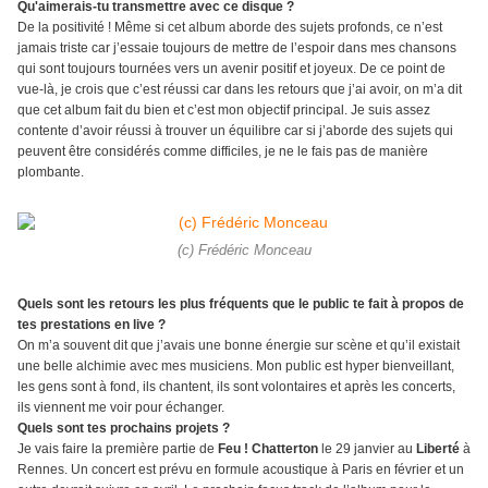
Qu'aimerais-tu transmettre avec ce disque ?
De la positivité ! Même si cet album aborde des sujets profonds, ce n’est
jamais triste car j’essaie toujours de mettre de l’espoir dans mes chansons
qui sont toujours tournées vers un avenir positif et joyeux. De ce point de
vue-là, je crois que c’est réussi car dans les retours que j’ai avoir, on m’a dit
que cet album fait du bien et c’est mon objectif principal. Je suis assez
contente d’avoir réussi à trouver un équilibre car si j’aborde des sujets qui
peuvent être considérés comme difficiles, je ne le fais pas de manière
plombante.
(c) Frédéric Monceau
Quels sont les retours les plus fréquents que le public te fait à propos de
tes prestations en live ?
On m’a souvent dit que j’avais une bonne énergie sur scène et qu’il existait
une belle alchimie avec mes musiciens. Mon public est hyper bienveillant,
les gens sont à fond, ils chantent, ils sont volontaires et après les concerts,
ils viennent me voir pour échanger.
Quels sont tes prochains projets ?
Je vais faire la première partie de
Feu ! Chatterton
le 29 janvier au
Liberté
à
Rennes. Un concert est prévu en formule acoustique à Paris en février et un