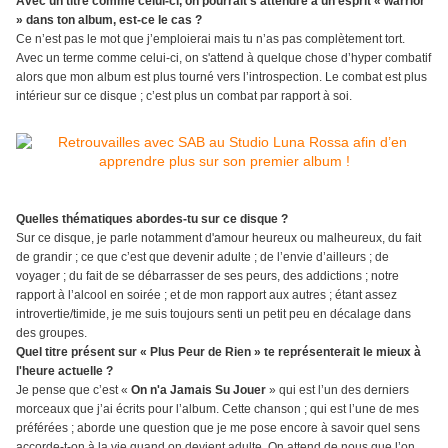
Avec un titre comme celui-ci, on pourrait s'attendre à un esprit « warrior
» dans ton album, est-ce le cas ?
Ce n’est pas le mot que j’emploierai mais tu n’as pas complètement tort.
Avec un terme comme celui-ci, on s'attend à quelque chose d’hyper combatif
alors que mon album est plus tourné vers l’introspection. Le combat est plus
intérieur sur ce disque ; c’est plus un combat par rapport à soi.
Quelles thématiques abordes-tu sur ce disque ?
Sur ce disque, je parle notamment d'amour heureux ou malheureux, du fait
de grandir ; ce que c’est que devenir adulte ; de l’envie d’ailleurs ; de
voyager ; du fait de se débarrasser de ses peurs, des addictions ; notre
rapport à l’alcool en soirée ; et de mon rapport aux autres ; étant assez
introvertie/timide, je me suis toujours senti un petit peu en décalage dans
des groupes.
Quel titre présent sur « Plus Peur de Rien » te représenterait le mieux à
l'heure actuelle ?
Je pense que c’est «
On n'a Jamais Su Jouer
» qui est l’un des derniers
morceaux que j’ai écrits pour l’album. Cette chanson ; qui est l’une de mes
préférées ; aborde une question que je me pose encore à savoir quel sens
accorde-t-on à la vie quand on devient adulte. On attend de nous que l’on