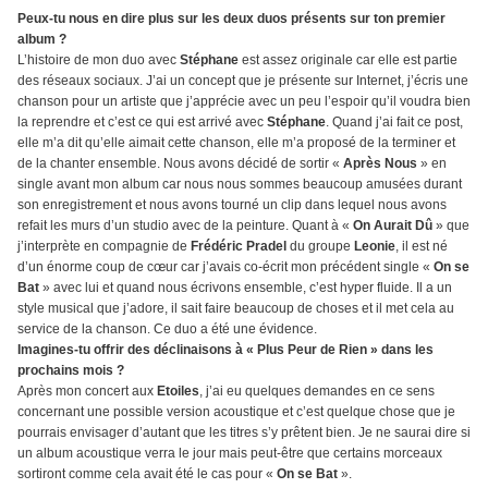
Peux-tu nous en dire plus sur les deux duos présents sur ton premier
album ?
L’histoire de mon duo avec
Stéphane
est assez originale car elle est partie
des réseaux sociaux. J’ai un concept que je présente sur Internet, j’écris une
chanson pour un artiste que j’apprécie avec un peu l’espoir qu’il voudra bien
la reprendre et c’est ce qui est arrivé avec
Stéphane
. Quand j’ai fait ce post,
elle m’a dit qu’elle aimait cette chanson, elle m’a proposé de la terminer et
de la chanter ensemble. Nous avons décidé de sortir «
Après Nous
» en
single avant mon album car nous nous sommes beaucoup amusées durant
son enregistrement et nous avons tourné un clip dans lequel nous avons
refait les murs d’un studio avec de la peinture. Quant à «
On Aurait Dû
» que
j’interprète en compagnie de
Frédéric Pradel
du groupe
Leonie
, il est né
d’un énorme coup de cœur car j’avais co-écrit mon précédent single «
On se
Bat
» avec lui et quand nous écrivons ensemble, c’est hyper fluide. Il a un
style musical que j’adore, il sait faire beaucoup de choses et il met cela au
service de la chanson. Ce duo a été une évidence.
Imagines-tu offrir des déclinaisons à « Plus Peur de Rien » dans les
prochains mois ?
Après mon concert aux
Etoiles
, j’ai eu quelques demandes en ce sens
concernant une possible version acoustique et c’est quelque chose que je
pourrais envisager d’autant que les titres s’y prêtent bien. Je ne saurai dire si
un album acoustique verra le jour mais peut-être que certains morceaux
sortiront comme cela avait été le cas pour «
On se Bat
».