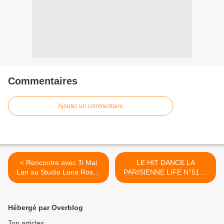
Commentaires
Ajouter un commentaire
< Rencontre avec Ti Mai
LE HIT DANCE LA
Lan au Studio Luna Rossa
PARISIENNE LIFE N°513 -
afin d’en apprendre plus sur
09 JANVIER 2026 >
« La Clarté de la Nuit » !
Hébergé par Overblog
Top articles