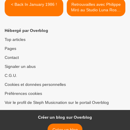
< Back In January 1986 !
Retrouvailles avec Philippe
Miró au Studio Luna Rossa
afin d’en apprendre plus sur
son EP baptisé « Partir » ! >
Hébergé par Overblog
Top articles
Pages
Contact
Signaler un abus
C.G.U.
Cookies et données personnelles
Préférences cookies
Voir le profil de Steph Musicnation sur le portail Overblog
Créer un blog sur Overblog
Créer un blog