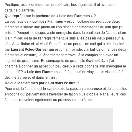
Poétique, assez onirique, un peu décalé, très léger, subtil et avec une
certaine bizarrerie.
Que représente la pochette de « Loin des Flammes » ?
La pochette de «
Loin des Flammes
» est un collage qui regroupe deux
éléments à savoir une photo où l’on devine des montagnes au loin que j'ai
prise à Pompéi ; le disque a été enregistré dans la banlieue de Naples et en
plein milieu de la de l'enregistrement, je suis allée passer deux jours sur la
côte Amalfitaine et j'ai visité Pompéi ; et un portrait de moi qui a été dessiné
par
Laurent Poleo-Garnier
qui est un ami artiste. J’ai fait fusionner ces deux
éléments et ensuite, j’ai énormément retravaillé la composition avec un
logiciel de graphisme. En compagnie du graphiste
Gwénolé Jan
, j’ai
cherché à donner un aspect un peu cireux à cette pochette afin d’évoquer le
titre de l’EP. «
Loin des Flammes
» a été pressé en vinyle et le visuel a été
décliné au verso et dans le livret.
De quelles flammes parles-tu dans ce titre ?
Pour moi, la flamme est le symbole de la passion amoureuse et de toutes les
émotions qui peuvent nous traverser de façon plus globale. Par ailleurs, ces
flammes renvoient également au processus de création.