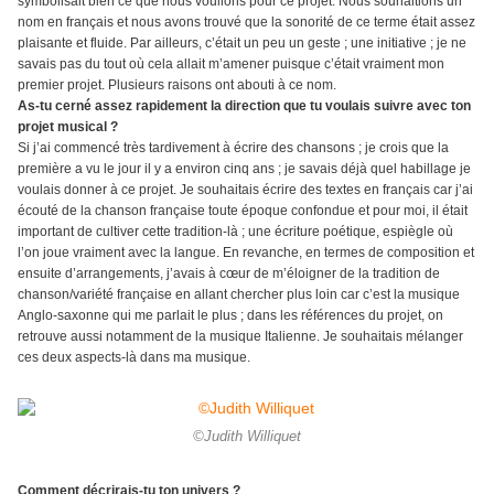
symbolisait bien ce que nous voulions pour ce projet. Nous souhaitions un
nom en français et nous avons trouvé que la sonorité de ce terme était assez
plaisante et fluide. Par ailleurs, c’était un peu un geste ; une initiative ; je ne
savais pas du tout où cela allait m’amener puisque c’était vraiment mon
premier projet. Plusieurs raisons ont abouti à ce nom.
As-tu cerné assez rapidement la direction que tu voulais suivre avec ton
projet musical ?
Si j’ai commencé très tardivement à écrire des chansons ; je crois que la
première a vu le jour il y a environ cinq ans ; je savais déjà quel habillage je
voulais donner à ce projet. Je souhaitais écrire des textes en français car j’ai
écouté de la chanson française toute époque confondue et pour moi, il était
important de cultiver cette tradition-là ; une écriture poétique, espiègle où
l’on joue vraiment avec la langue. En revanche, en termes de composition et
ensuite d’arrangements, j’avais à cœur de m’éloigner de la tradition de
chanson/variété française en allant chercher plus loin car c’est la musique
Anglo-saxonne qui me parlait le plus ; dans les références du projet, on
retrouve aussi notamment de la musique Italienne. Je souhaitais mélanger
ces deux aspects-là dans ma musique.
©Judith Williquet
Comment décrirais-tu ton univers ?