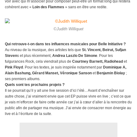
voir avec qui m’associer pour composer peut-être un format long qui restera
cohérent avec «
Loin des Flammes
» sans en être une redite.
©Judith Williquet
Qui retrouve-t-on dans tes influences musicales pour Belle Initiative ?
Au niveau de la musique, des artistes tels que
St. Vincent, Beirut, Sufjan
Steven
s et plus récemment,
Andrea Laszlo De Simone
. Pour les
fulgurances Rock, cela viendrait plus de
Courtney Barnett, Radiohead
et
Pink Floyd
. Pour les textes, je suis inspirée notamment par
Dominique A,
Alain Bashung, Gérard Manset, Véronique Sanson
et
Benjamin Biolay
;
ses premiers albums.
Quels sont tes prochains projets ?
Il se pourrait qu’il y ait une live session d’ici l’été... Avant d’enchaîner sur
autre chose, j’ai vraiment envie que cet EP puisse vivre en live ; c’est ce que
je vais m’efforcer de faire cette année car j’ai à cœur d’aller à la rencontre du
public afin de partager ma musique. J’ai envie de consacrer mon énergie au
live et à l’écriture de la suite.