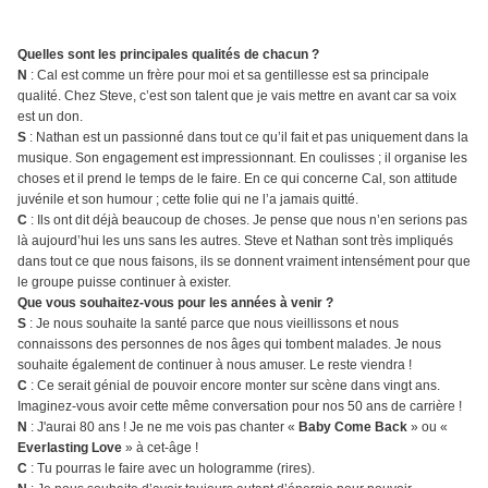
Quelles sont les principales qualités de chacun ?
N
: Cal est comme un frère pour moi et sa gentillesse est sa principale
qualité. Chez Steve, c’est son talent que je vais mettre en avant car sa voix
est un don.
S
: Nathan est un passionné dans tout ce qu’il fait et pas uniquement dans la
musique. Son engagement est impressionnant. En coulisses ; il organise les
choses et il prend le temps de le faire. En ce qui concerne Cal, son attitude
juvénile et son humour ; cette folie qui ne l’a jamais quitté.
C
: Ils ont dit déjà beaucoup de choses. Je pense que nous n’en serions pas
là aujourd’hui les uns sans les autres. Steve et Nathan sont très impliqués
dans tout ce que nous faisons, ils se donnent vraiment intensément pour que
le groupe puisse continuer à exister.
Que vous souhaitez-vous pour les années à venir ?
S
: Je nous souhaite la santé parce que nous vieillissons et nous
connaissons des personnes de nos âges qui tombent malades. Je nous
souhaite également de continuer à nous amuser. Le reste viendra !
C
: Ce serait génial de pouvoir encore monter sur scène dans vingt ans.
Imaginez-vous avoir cette même conversation pour nos 50 ans de carrière !
N
: J'aurai 80 ans ! Je ne me vois pas chanter «
Baby Come Back
» ou «
Everlasting Love
» à cet-âge !
C
: Tu pourras le faire avec un hologramme (rires).