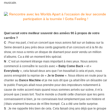
musicale.
Quel serait votre meilleur souvenir des années 90 à propos de votre
carrière ?
C
: Pour ma part, c’est un concert que nous avions fait sur un bateau sur la
Seine devant à peu près deux cents gagnants d’un concours et à la fin du
show, on nous a remis un disque de diamant pour avoir vendu un million
d’albums. Ca a été un moment très spécial.
N
: C’est un moment étrange mais important à mes yeux. Nous avions
commencé à connaître le succès avec «
Baby Come Back
» et «
Everybody
», cela faisait deux ans que l’on travaillait à cela et puis, nous
avons enregistré la reprise de «
Je te Donne
». Nous étions en route pour la
chanter au
Dance Machine
et je me suis dit que ça allait être un désastre car
le public Français allait nous prendre pour des imposteurs notamment à
cause de notre accent mais quand nous sommes arrivés sur scène, il m’a
prouvé que j’avais tort. Tout le monde a chanté cette chanson que les gens
connaissaient si bien, je ne connaissais tout simplement pas son histoire et
j’étais vraiment heureux de m’être trompé. Ca a été une belle surprise.
S
: Je me rappelle très bien de cela. Cela faisait cinq ans déjà que le groupe