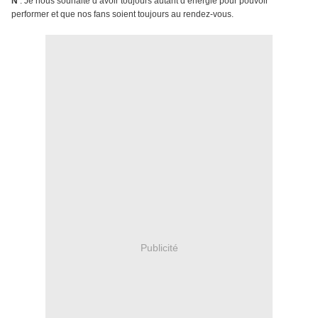
N
: Je nous souhaite d’avoir toujours autant d’énergie pour pouvoir
performer et que nos fans soient toujours au rendez-vous.
Publicité