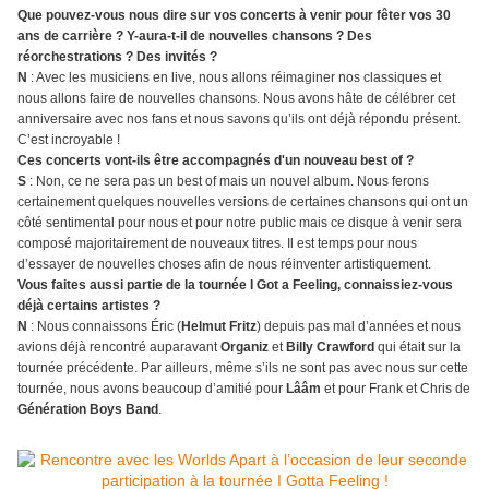
Que pouvez-vous nous dire sur vos concerts à venir pour fêter vos 30
ans de carrière ? Y-aura-t-il de nouvelles chansons ? Des
réorchestrations ? Des invités ?
N
: Avec les musiciens en live, nous allons réimaginer nos classiques et
nous allons faire de nouvelles chansons. Nous avons hâte de célébrer cet
anniversaire avec nos fans et nous savons qu’ils ont déjà répondu présent.
C’est incroyable !
Ces concerts vont-ils être accompagnés d'un nouveau best of ?
S
: Non, ce ne sera pas un best of mais un nouvel album. Nous ferons
certainement quelques nouvelles versions de certaines chansons qui ont un
côté sentimental pour nous et pour notre public mais ce disque à venir sera
composé majoritairement de nouveaux titres. Il est temps pour nous
d’essayer de nouvelles choses afin de nous réinventer artistiquement.
Vous faites aussi partie de la tournée I Got a Feeling, connaissiez-vous
déjà certains artistes ?
N
: Nous connaissons Éric (
Helmut Fritz
) depuis pas mal d’années et nous
avions déjà rencontré auparavant
Organiz
et
Billy Crawford
qui était sur la
tournée précédente. Par ailleurs, même s’ils ne sont pas avec nous sur cette
tournée, nous avons beaucoup d’amitié pour
Lââm
et pour Frank et Chris de
Génération Boys Band
.