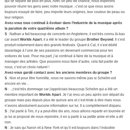
qui se sépare de plus en plus. Avec un peu de chance, nous espérons
pouvoir réunir les gens avec notre musique ; c’est ce que nous avons
toujours essayé de faire, peu importe leurs origines, leur couleur de peau ou
leur religion.
Avez-vous tous continué à évoluer dans l’industrie de la musique après
la parution de votre quatrième album ?
S
: Nathan a fait beaucoup de concerts en Angleterre, il est très connu là-bas
car avant
Worlds Apart
, il a été le leader du groupe
Brother Beyond
. Il s’est
produit notamment dans des grands festivals. Quant à Cal, il s’est dédié
davantage à l’une de ses passions en devenant commercial pour les
voitures de luxe. Pour ma part, j’ai continué à faire de la musique et à
manager des artistes.
Que pouvons-nous faire d’autre, cela fait partie de
nous, c’est un choix naturel !
Avez-vous gardé contact avec les anciens membres du groupe ?
S
: Non et pour être honnête, nous ne savons même pas si Schelim est
encore en vie...
N
: ...c'est très dommage car j'appréciais beaucoup Schelim qui a été un
membre important de
Worlds Apart
. Je l’ai revu un peu après son départ du
groupe mais pas depuis plus de quinze ans et c’est triste à dire mais nous
n’avons absolument aucune information sur lui. Il a complètement disparu.
S
: J'ai parlé à Tim, il y a peut-être dix ans, nous allions repartir en tournée et
je lui ai proposé de nous rejoindre, il en a parlé à sa petite amie et elle a dit
non.
N
: Je sais qu’Aaron vit à New York et qu’il est toujours dans l’industrie