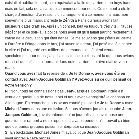
existait et habituellement, cela équivalait à la fin de carrière d’un boys band
mais en fait, cela ne faisait que commencer pour nous. Ce moment a été très
chargé d’émotion. J’ai ressenti un changement à ce moment-là mais mon
souvenir le plus marquant reste le
Zénith
à Paris où nous avons fait
plusieurs dates d’affilée. Après un concert, tout va toujours très vite, il faut se
dépêcher et ce soir-là, la police nous avait dit qu’il fallait partir directement à
cause de la circulation qui était dense. Je me souviens que j’étais au calme
à l’arrière à l’étage dans le bus, j’ai ouvert le rideau, j’ai posé ma tête contre
la vitre et j’ai regardé ces milliers de personnes qui étaient venues
spécialement pour nous, j’ai pris conscience à cet instant-là que nous avions
réussi et que c’était un tournant dans notre carrière. Le rêve était devenu
réalité.
Quand vous avez fait la reprise de « Je te Donne », avez-vous été en
contact avec Jean-Jacques Goldman ? Avez-vous su ce qu'il pensait de
votre version ?
N
: Non, nous ne connaissions pas
Jean-Jacques Goldman
, l'idée est
venue de quelqu’un de notre label et nous avons enregistré la chanson en
Allemagne. En revanche, nous avons chanté plus tard «
Je te Donne
» avec
Michael Jones
dans une émission. Si nous n’avons jamais rencontré
Jean-
Jacques Goldman
, j’avais entendu qu’un journaliste lui avait posé une
question par rapport à notre reprise et il avait répondu qu’il trouvait ça bien
que de jeunes groupes puisent réinterpréter sa musique.
S
: En backstage,
Michael Jones
m’avait dit que
Jean-Jacques Goldman
avait apprécié cette reprise.