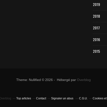
2019
2018
2017
2016
2015
Theme: Nullified © 2026 - Hébergé par
Overblog
 Overblog
Top articles
Contact
Signaler un abus
C.G.U.
Cookies et