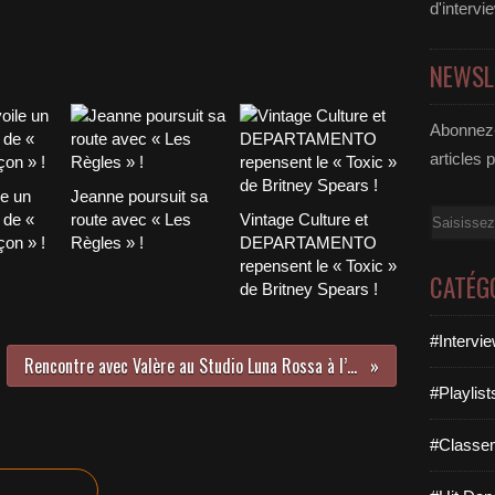
d'intervi
NEWSL
Abonnez-
articles 
le un
Jeanne poursuit sa
Email
 de «
route avec « Les
Vintage Culture et
on » !
Règles » !
DEPARTAMENTO
repensent le « Toxic »
CATÉG
de Britney Spears !
#Intervi
Rencontre avec Valère au Studio Luna Rossa à l’occasion de la parution de « Miroirs » !
#Playlis
#Classe