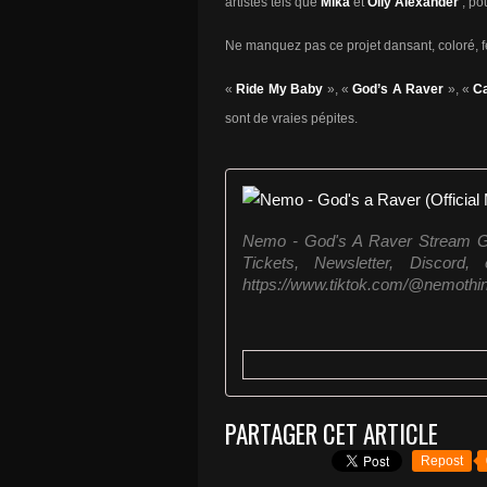
artistes tels que
Mika
et
Olly Alexander
; po
Ne manquez pas ce projet dansant, coloré, fes
«
Ride My Baby
», «
God’s A Raver
», «
Ca
sont de vraies pépites.
Nemo - God's A Raver Stream Go
Tickets, Newsletter, Discord, 
https://www.tiktok.com/@nemothin
PARTAGER CET ARTICLE
Repost