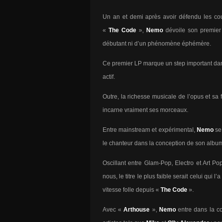
Un an et demi après avoir défendu les cou
«
The Code
»,
Nemo
dévoile son premier
débutant ni d’un phénomène éphémère.
Ce premier LP marque un step important dans
actif.
Outre, la richesse musicale de l’opus et sa f
incarne vraiment ses morceaux.
Entre mainstream et expérimental,
Nemo
se 
le chanteur dans la conception de son album 
Oscillant entre Glam-Pop, Electro et Art Po
nous, le titre le plus faible serait celui qui 
vitesse folle depuis «
The Code
».
Avec «
Arthouse
»,
Nemo
entre dans la co