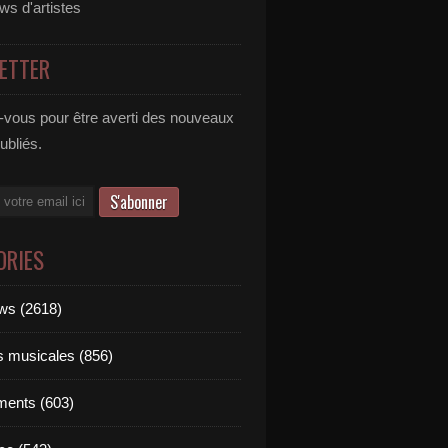
ews d'artistes
ETTER
vous pour être averti des nouveaux
publiés.
ORIES
ews (2618)
ts musicales (856)
ments (603)