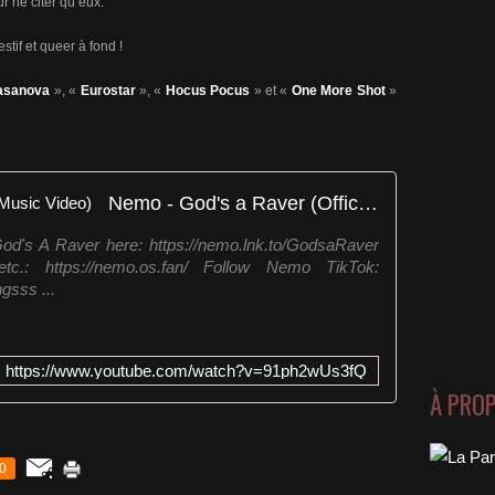
ur ne citer qu’eux.
tif et queer à fond !
sanova
», «
Eurostar
», «
Hocus Pocus
» et «
One More Shot
»
Nemo - God's a Raver (Official Music Video)
d's A Raver here: https://nemo.lnk.to/GodsaRaver
etc.: https://nemo.os.fan/ Follow Nemo TikTok:
gsss ...
https://www.youtube.com/watch?v=91ph2wUs3fQ
À PRO
0