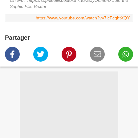
On Me': https://sophieellisbextor.lnk.to/StayOnMeID Join the
Sophie Eliis-Bextor ...
https://www.youtube.com/watch?v=7icFcqhtXQY
Partager