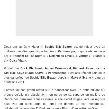
Deux ans après «
Hana
»,
Sophie Ellis-Bextor
est de retour avec un
huitième pas discographique baptisé «
Perimenopop
» qui a été annoncé
par «
Freedom Of The Night
», «
Relentless Love
», «
Vertigo
», «
Taste
»
et «
Dolce Vita
».
Produit par
Duck Blackwell, James Greenwood, Richard Jones, Karma
Kid, Baz Kaye
et
Jon Shave
, «
Perimenopop
» est assurément l’album le
plus dancefloor de
Sophie Ellis-Bextor
depuis «
Make A Scene
» paru au
printemps 2011.
L’artiste fait son grand retour sur le dancefloor avec un opus brillant qui
prouve qu’elle n’a absolument rien perdu de sa superbe en matière de
Dance ces dernières années même si elle s’était dirigée vers un registre
plus Pop au sens large du terme en dehors de ses nombreuses
collaborations avec des DJS et producteurs Electro-Dance-House-Disco.