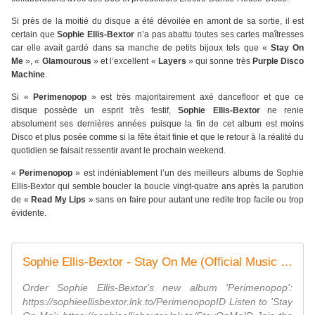
Si près de la moitié du disque a été dévoilée en amont de sa sortie, il est
certain que
Sophie Ellis-Bextor
n’a pas abattu toutes ses cartes maîtresses
car elle avait gardé dans sa manche de petits bijoux tels que «
Stay On
Me
», «
Glamourous
» et l’excellent «
Layers
» qui sonne très
Purple Disco
Machine
.
Si «
Perimenopop
» est très majoritairement axé dancefloor et que ce
disque possède un esprit très festif,
Sophie Ellis-Bextor
ne renie
absolument ses dernières années puisque la fin de cet album est moins
Disco et plus posée comme si la fête était finie et que le retour à la réalité du
quotidien se faisait ressentir avant le prochain weekend.
«
Perimenopop
» est indéniablement l’un des meilleurs albums de Sophie
Ellis-Bextor qui semble boucler la boucle vingt-quatre ans après la parution
de «
Read My Lips
» sans en faire pour autant une redite trop facile ou trop
évidente.
Sophie Ellis-Bextor - Stay On Me (Official Music Video)
Order Sophie Ellis-Bextor's new album 'Perimenopop':
https://sophieellisbextor.lnk.to/PerimenopopID Listen to 'Stay