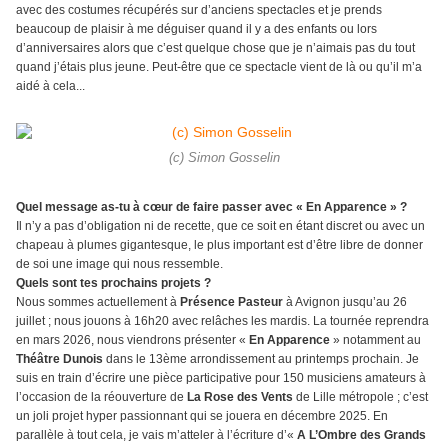
avec des costumes récupérés sur d’anciens spectacles et je prends
beaucoup de plaisir à me déguiser quand il y a des enfants ou lors
d’anniversaires alors que c’est quelque chose que je n’aimais pas du tout
quand j’étais plus jeune. Peut-être que ce spectacle vient de là ou qu’il m’a
aidé à cela...
(c) Simon Gosselin
Quel message as-tu à cœur de faire passer avec « En Apparence » ?
Il n’y a pas d’obligation ni de recette, que ce soit en étant discret ou avec un
chapeau à plumes gigantesque, le plus important est d’être libre de donner
de soi une image qui nous ressemble.
Quels sont tes prochains projets ?
Nous sommes actuellement à
Présence Pasteur
à Avignon jusqu’au 26
juillet ; nous jouons à 16h20 avec relâches les mardis. La tournée reprendra
en mars 2026, nous viendrons présenter «
En Apparence
» notamment au
Théâtre Dunois
dans le 13ème arrondissement au printemps prochain. Je
suis en train d’écrire une pièce participative pour 150 musiciens amateurs à
l’occasion de la réouverture de
La Rose des Vents
de Lille métropole ; c’est
un joli projet hyper passionnant qui se jouera en décembre 2025. En
parallèle à tout cela, je vais m’atteler à l’écriture d’«
A L’Ombre des Grands