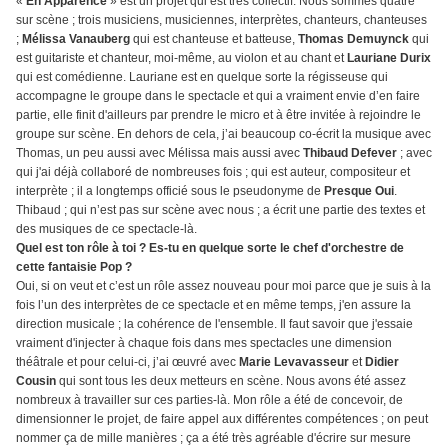
«
En Apparence
» est un projet qui est très collectif. Nous sommes quatre
sur scène ; trois musiciens, musiciennes, interprètes, chanteurs, chanteuses
;
Mélissa Vanauberg
qui est chanteuse et batteuse,
Thomas Demuynck
qui
est guitariste et chanteur, moi-même, au violon et au chant et
Lauriane Durix
qui est comédienne. Lauriane est en quelque sorte la régisseuse qui
accompagne le groupe dans le spectacle et qui a vraiment envie d’en faire
partie, elle finit d'ailleurs par prendre le micro et à être invitée à rejoindre le
groupe sur scène. En dehors de cela, j’ai beaucoup co-écrit la musique avec
Thomas, un peu aussi avec Mélissa mais aussi avec
Thibaud Defever
; avec
qui j'ai déjà collaboré de nombreuses fois ; qui est auteur, compositeur et
interprète ; il a longtemps officié sous le pseudonyme de
Presque Oui
.
Thibaud ; qui n’est pas sur scène avec nous ; a écrit une partie des textes et
des musiques de ce spectacle-là.
Quel est ton rôle à toi ? Es-tu en quelque sorte le chef d'orchestre de
cette fantaisie Pop ?
Oui, si on veut et c’est un rôle assez nouveau pour moi parce que je suis à la
fois l’un des interprètes de ce spectacle et en même temps, j'en assure la
direction musicale ; la cohérence de l'ensemble. Il faut savoir que j'essaie
vraiment d'injecter à chaque fois dans mes spectacles une dimension
théâtrale et pour celui-ci, j’ai œuvré avec
Marie Levavasseur
et
Didier
Cousin
qui sont tous les deux metteurs en scène. Nous avons été assez
nombreux à travailler sur ces parties-là. Mon rôle a été de concevoir, de
dimensionner le projet, de faire appel aux différentes compétences ; on peut
nommer ça de mille manières ; ça a été très agréable d'écrire sur mesure