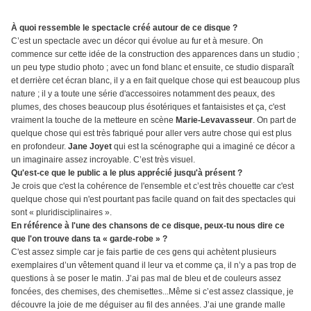
À quoi ressemble le spectacle créé autour de ce disque ?
C’est un spectacle avec un décor qui évolue au fur et à mesure. On
commence sur cette idée de la construction des apparences dans un studio ;
un peu type studio photo ; avec un fond blanc et ensuite, ce studio disparaît
et derrière cet écran blanc, il y a en fait quelque chose qui est beaucoup plus
nature ; il y a toute une série d'accessoires notamment des peaux, des
plumes, des choses beaucoup plus ésotériques et fantaisistes et ça, c'est
vraiment la touche de la metteure en scène
Marie-Levavasseur
. On part de
quelque chose qui est très fabriqué pour aller vers autre chose qui est plus
en profondeur.
Jane Joyet
qui est la scénographe qui a imaginé ce décor a
un imaginaire assez incroyable. C’est très visuel.
Qu'est-ce que le public a le plus apprécié jusqu'à présent ?
Je crois que c'est la cohérence de l'ensemble et c’est très chouette car c'est
quelque chose qui n'est pourtant pas facile quand on fait des spectacles qui
sont « pluridisciplinaires ».
En référence à l'une des chansons de ce disque, peux-tu nous dire ce
que l'on trouve dans ta « garde-robe » ?
C'est assez simple car je fais partie de ces gens qui achètent plusieurs
exemplaires d’un vêtement quand il leur va et comme ça, il n’y a pas trop de
questions à se poser le matin. J’ai pas mal de bleu et de couleurs assez
foncées, des chemises, des chemisettes...Même si c’est assez classique, je
découvre la joie de me déguiser au fil des années. J’ai une grande malle