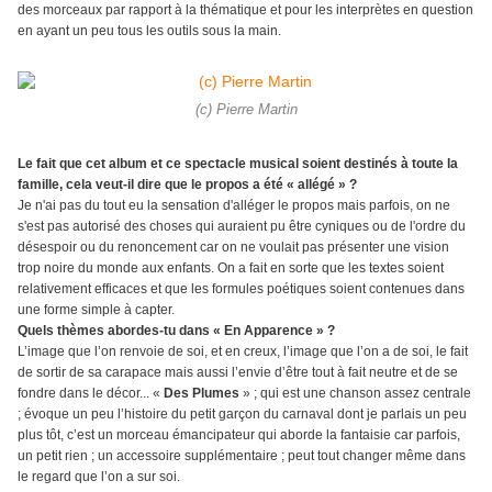
des morceaux par rapport à la thématique et pour les interprètes en question
en ayant un peu tous les outils sous la main.
(c) Pierre Martin
Le fait que cet album et ce spectacle musical soient destinés à toute la
famille, cela veut-il dire que le propos a été « allégé » ?
Je n'ai pas du tout eu la sensation d'alléger le propos mais parfois, on ne
s'est pas autorisé des choses qui auraient pu être cyniques ou de l'ordre du
désespoir ou du renoncement car on ne voulait pas présenter une vision
trop noire du monde aux enfants. On a fait en sorte que les textes soient
relativement efficaces et que les formules poétiques soient contenues dans
une forme simple à capter.
Quels thèmes abordes-tu dans « En Apparence » ?
L’image que l’on renvoie de soi, et en creux, l’image que l’on a de soi, le fait
de sortir de sa carapace mais aussi l’envie d’être tout à fait neutre et de se
fondre dans le décor... «
Des Plumes
» ; qui est une chanson assez centrale
; évoque un peu l’histoire du petit garçon du carnaval dont je parlais un peu
plus tôt, c’est un morceau émancipateur qui aborde la fantaisie car parfois,
un petit rien ; un accessoire supplémentaire ; peut tout changer même dans
le regard que l’on a sur soi.