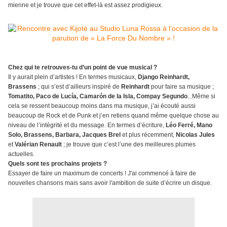
mienne et je trouve que cet effet-là est assez prodigieux.
Chez qui te retrouves-tu d’un point de vue musical ?
Il y aurait plein d’artistes ! En termes musicaux,
Django Reinhardt,
Brassens
; qui s’est d’ailleurs inspiré de
Reinhardt
pour faire sa musique ;
Tomatito, Paco de Lucía, Camarón de la Isla, Compay Segundo
...Même si
cela se ressent beaucoup moins dans ma musique, j’ai écouté aussi
beaucoup de Rock et de Punk et j’en retiens quand même quelque chose au
niveau de l’intégrité et du message. En termes d’écriture,
Léo Ferré, Mano
Solo, Brassens, Barbara, Jacques Brel
et plus récemment,
Nicolas Jules
et
Valérian Renault
; je trouve que c’est l’une des meilleures plumes
actuelles.
Quels sont tes prochains projets ?
Essayer de faire un maximum de concerts ! J'ai commencé à faire de
nouvelles chansons mais sans avoir l'ambition de suite d’écrire un disque.