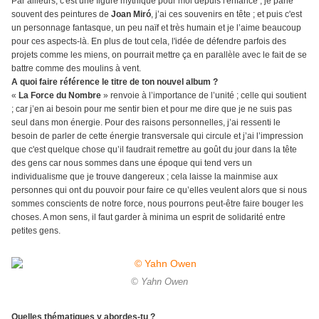
Par ailleurs, c'est une figure mythique pour moi depuis l'enfance ; je parle
souvent des peintures de
Joan Miró
, j’ai ces souvenirs en tête ; et puis c'est
un personnage fantasque, un peu naïf et très humain et je l’aime beaucoup
pour ces aspects-là. En plus de tout cela, l'idée de défendre parfois des
projets comme les miens, on pourrait mettre ça en parallèle avec le fait de se
battre comme des moulins à vent.
A quoi faire référence le titre de ton nouvel album ?
«
La Force du Nombre
» renvoie à l’importance de l’unité ; celle qui soutient
; car j’en ai besoin pour me sentir bien et pour me dire que je ne suis pas
seul dans mon énergie. Pour des raisons personnelles, j’ai ressenti le
besoin de parler de cette énergie transversale qui circule et j’ai l’impression
que c'est quelque chose qu’il faudrait remettre au goût du jour dans la tête
des gens car nous sommes dans une époque qui tend vers un
individualisme que je trouve dangereux ; cela laisse la mainmise aux
personnes qui ont du pouvoir pour faire ce qu’elles veulent alors que si nous
sommes conscients de notre force, nous pourrons peut-être faire bouger les
choses. A mon sens, il faut garder à minima un esprit de solidarité entre
petites gens.
© Yahn Owen
Quelles thématiques y abordes-tu ?