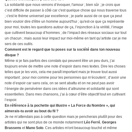
La solidarité que nous venons d’évoquer, l'amour ; bien sûr ; je crois que
c’est difficile de passer à côté car c'est quelque chose qui nous traverse tous
; c'est le thème universel par excellence ; je parle aussi de ce que ça peut
bien vouloir dire d'être un homme aujourd'hui ; qu'est-ce que ça représente
pour moi, toutes les questions autour de ça, l’injonction à la virilité, l’image
que cultivent beaucoup d’hommes ; de l’impact des réseaux sociaux sur tout
un chacun ; mais aussi leur impact sur moi-même en tant qu’artiste car je me
sers de ces outils.
Comment est le regard que tu poses sur la société dans ton nouveau
disque ?
Même si je fais parfois des constats qui peuvent être un peu durs, j’ai
toujours envie de mettre une note d’espoir dans mes textes. Dire les choses
telles que je les vois, cela me paraît important mais je trouve tout aussi
important ; pour moi comme pour les personnes qui m’écoutent ; d’avoir une
note d’espoir car sans cela, on se sent abattu et on ne peut pas avoir
l’énergie de persévérer dans ces idées d’altruisme et solidarité qui sont
essentielles. Dans mes chansons, j’ai à cœur d’être objectif tout en cultivant
l’espoir.
En référence à la pochette qui illustre « La Force du Nombre », qui
aimerais-tu avoir au bout du fil ?
Je ne m’attendais pas à cette question mais je pencherais plutôt pour des
artistes qui ne sont plus de ce monde notamment
Léo Ferré
,
Georges
Brassens
et
Mano Solo
. Ces artistes m'ont beaucoup touché et même