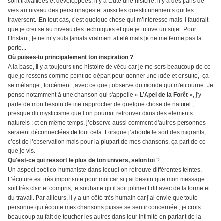
sont travaillées et développées, il y a toute une histoire, il y a des pans de
vies au niveau des personnages et aussi les questionnements qui les
traversent...En tout cas, c’est quelque chose qui m’intéresse mais il faudrait
que je creuse au niveau des techniques et que je trouve un sujet. Pour
l’instant, je ne m’y suis jamais vraiment attelé mais je ne me ferme pas la
porte...
Où puises-tu principalement ton inspiration ?
A la base, il y a toujours une histoire de vécu car je me sers beaucoup de ce
que je ressens comme point de départ pour donner une idée et ensuite, ça
se mélange ; forcément ; avec ce que j’observe du monde qui m'entourne. Je
pense notamment à une chanson qui s'appelle «
L’Apel de la Forêt
», j'y
parle de mon besoin de me rapprocher de quelque chose de naturel ;
presque du mysticisme que l’on pourrait retrouver dans des éléments
naturels ; et en même temps, j’observe aussi comment d'autres personnes
seraient déconnectées de tout cela. Lorsque j’aborde le sort des migrants,
c’est de l’observation mais pour la plupart de mes chansons, ça part de ce
que je vis.
Qu'est-ce qui ressort le plus de ton univers, selon toi
?
Un aspect poético-humaniste dans lequel on retrouve différentes teintes.
L’écriture est très importante pour moi car si j’ai besoin que mon message
soit très clair et compris, je souhaite qu’il soit joliment dit avec de la forme et
du travail. Par ailleurs, il y a un côté très humain car j’ai envie que toute
personne qui écoute mes chansons puisse se sentir concernée ; je crois
beaucoup au fait de toucher les autres dans leur intimité en parlant de la