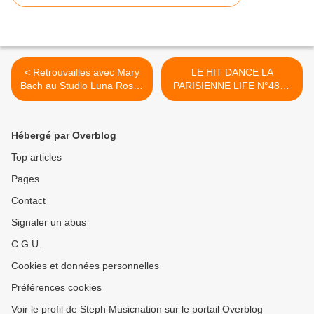
< Retrouvailles avec Mary
LE HIT DANCE LA
Bach au Studio Luna Rossa
PARISIENNE LIFE N°486 -
afin d’en apprendre plus sur
04 JUILLET 2025 >
son second EP à paraître !
Hébergé par Overblog
Top articles
Pages
Contact
Signaler un abus
C.G.U.
Cookies et données personnelles
Préférences cookies
Voir le profil de Steph Musicnation sur le portail Overblog