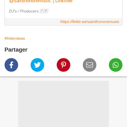
@sainthonoremusic | Linktree
DJ's / Producers 🇫🇷
https://linktr.ee/sainthonoremusic
#Interviews
Partager