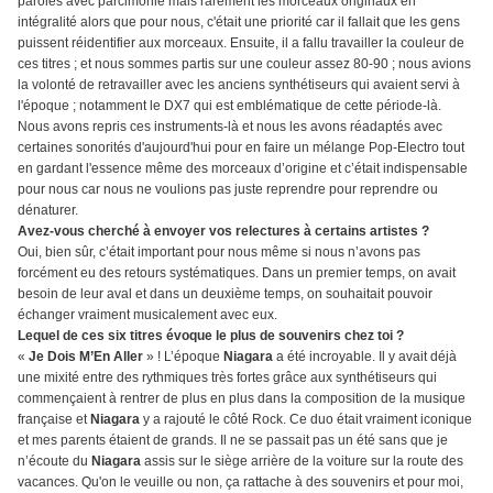
paroles avec parcimonie mais rarement les morceaux originaux en
intégralité alors que pour nous, c'était une priorité car il fallait que les gens
puissent réidentifier aux morceaux. Ensuite, il a fallu travailler la couleur de
ces titres ; et nous sommes partis sur une couleur assez 80-90 ; nous avions
la volonté de retravailler avec les anciens synthétiseurs qui avaient servi à
l'époque ; notamment le DX7 qui est emblématique de cette période-là.
Nous avons repris ces instruments-là et nous les avons réadaptés avec
certaines sonorités d'aujourd'hui pour en faire un mélange Pop-Electro tout
en gardant l'essence même des morceaux d’origine et c’était indispensable
pour nous car nous ne voulions pas juste reprendre pour reprendre ou
dénaturer.
Avez-vous cherché à envoyer vos relectures à certains artistes ?
Oui, bien sûr, c’était important pour nous même si nous n’avons pas
forcément eu des retours systématiques. Dans un premier temps, on avait
besoin de leur aval et dans un deuxième temps, on souhaitait pouvoir
échanger vraiment musicalement avec eux.
Lequel de ces six titres évoque le plus de souvenirs chez toi ?
«
Je Dois M’En Aller
» ! L’époque
Niagara
a été incroyable. Il y avait déjà
une mixité entre des rythmiques très fortes grâce aux synthétiseurs qui
commençaient à rentrer de plus en plus dans la composition de la musique
française et
Niagara
y a rajouté le côté Rock. Ce duo était vraiment iconique
et mes parents étaient de grands. Il ne se passait pas un été sans que je
n’écoute du
Niagara
assis sur le siège arrière de la voiture sur la route des
vacances. Qu'on le veuille ou non, ça rattache à des souvenirs et pour moi,