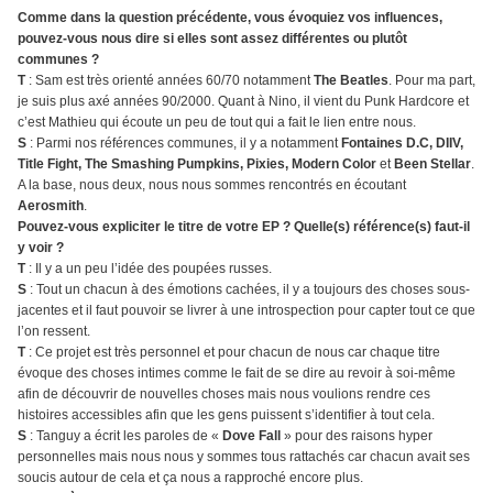
Comme dans la question précédente, vous évoquiez vos influences,
pouvez-vous nous dire si elles sont assez différentes ou plutôt
communes ?
T
: Sam est très orienté années 60/70 notamment
The Beatles
. Pour ma part,
je suis plus axé années 90/2000. Quant à Nino, il vient du Punk Hardcore et
c’est Mathieu qui écoute un peu de tout qui a fait le lien entre nous.
S
: Parmi nos références communes, il y a notamment
Fontaines D.C, DIIV,
Title Fight, The Smashing Pumpkins, Pixies, Modern Color
et
Been Stellar
.
A la base, nous deux, nous nous sommes rencontrés en écoutant
Aerosmith
.
Pouvez-vous expliciter le titre de votre EP ? Quelle(s) référence(s) faut-il
y voir ?
T
: Il y a un peu l’idée des poupées russes.
S
: Tout un chacun à des émotions cachées, il y a toujours des choses sous-
jacentes et il faut pouvoir se livrer à une introspection pour capter tout ce que
l’on ressent.
T
: Ce projet est très personnel et pour chacun de nous car chaque titre
évoque des choses intimes comme le fait de se dire au revoir à soi-même
afin de découvrir de nouvelles choses mais nous voulions rendre ces
histoires accessibles afin que les gens puissent s’identifier à tout cela.
S
: Tanguy a écrit les paroles de «
Dove Fall
» pour des raisons hyper
personnelles mais nous nous y sommes tous rattachés car chacun avait ses
soucis autour de cela et ça nous a rapproché encore plus.