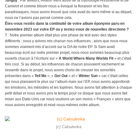
Tanguy
: Par ailleurs, Avalon vient aussi de la mythologie Arthurienne et de
Camelot et comme
bloom
nous a évoqué la floraison et les îles
paradisiaques, nous avons trouvé que cela avait du sens même si au départ,
nous ne l’avions pas pensé comme cela.
Êtes-vous restés dans la continuité de votre album éponyme paru en
novembre 2023 sur votre EP ou y testez-vous de nouvelles directions ?
T : Notre premier album était plus une phase de test avec des styles
différents ; nous y avions mis chacun nos influences ; alors que nous nous
sommes vraiment mis d’accord sur la DA de notre EP. Si Sam avait
beaucoup écrit sur notre premier projet, nous nous sommes beaucoup plus
ouverts chacun à l’écriture sur «
A World Where Many Worlds Fit
» et c’était
très cool. Si au début, les influences de chacun pouvaient vachement se
ressentir dans le projet, nous avons choisi de creuser les sonorités
présentes dans «
Tell Me
», «
Get Out
» et «
Winter Sun
» car c’était celles
qui nous plaisaient le plus sur l’album mais sur l’EP, nous avons approfondi
les émotions, les mélodies et les toplines. Nous avons fait attention à chaque
petit détail et nous avons pris le temps pour ce disque que nous avons fait
mixer aux Etats-Unis car nous voulions un son moins « Français » alors que
nous avions enregistré et mixé nous-mêmes notre album.
(c) Caloulenka