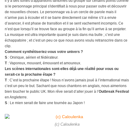
il y a des sortes d'apparitions fantômes du groupe sur certains points comme
si le personnage principal s'identifiait à nous pour passer outre et découvrir
de nouvelles choses. Le personnage va à un cercle de parole mais il
n’arrive pas à écouter et il se barre directement car même s’il a envie
d’avancer, il est phase de transition et il se sent vachement incompris. Ce
n’est que lorsqu’il se trouve face au groupe à la fin qu’il arrive à se projeter.
La musique est ultra importante quand je suis dans ma bulle ; c’est une
échappatoire ; et c’est un peu ce que nous avons voulu retranscrire dans ce
clip.
Comment synthétiseriez-vous votre univers ?
S
: Onirique, aérien et fédérateur.
T
: Vaporeux, mouvant, émouvant et amoureux.
Les scènes internationales sont-elles déjà une réalité pour vous ou
serait-ce la prochaine étape ?
T
: C’est la prochaine étape ! Nous n’avons jamais joué à l’international mais
c’est un peu le but. Sachant que nous chantons en anglais, nous aimerions
bien toucher le public UK. Mon rêve serait d’aller jouer à l’
Outbreak Festival
en Angleterre.
S
: Le mien serait de faire une tournée au Japon !
(c) Caloulenka