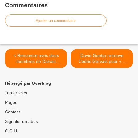
Commentaires
Ajouter un commentaire
< Rencontre avec deux
David Guetta retrouve
membres de Darwin
Cedric Gervais pour « A
Experience au Studio Luna
Better World » ! >
Rossa afin d’en apprendre
plus sur « Home » !
Hébergé par Overblog
Top articles
Pages
Contact
Signaler un abus
C.G.U.