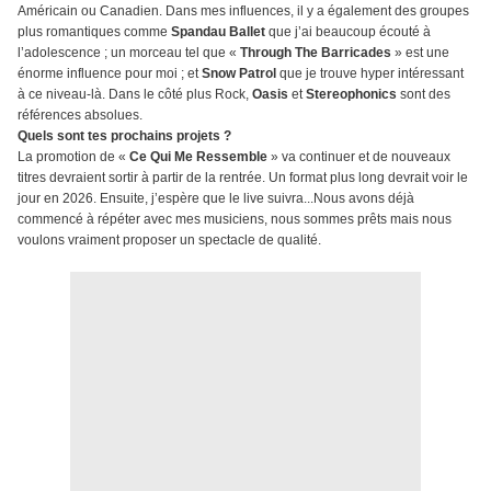
Américain ou Canadien. Dans mes influences, il y a également des groupes
plus romantiques comme
Spandau Ballet
que j’ai beaucoup écouté à
l’adolescence ; un morceau tel que «
Through The Barricades
» est une
énorme influence pour moi ; et
Snow Patrol
que je trouve hyper intéressant
à ce niveau-là. Dans le côté plus Rock,
Oasis
et
Stereophonics
sont des
références absolues.
Quels sont tes prochains projets ?
La promotion de «
Ce Qui Me Ressemble
» va continuer et de nouveaux
titres devraient sortir à partir de la rentrée. Un format plus long devrait voir le
jour en 2026. Ensuite, j’espère que le live suivra...Nous avons déjà
commencé à répéter avec mes musiciens, nous sommes prêts mais nous
voulons vraiment proposer un spectacle de qualité.