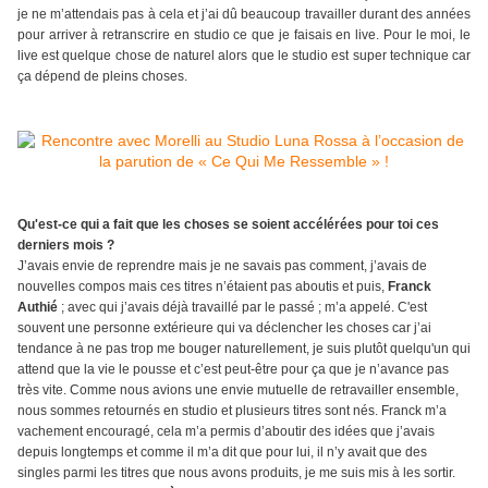
je ne m’attendais pas à cela et j’ai dû beaucoup travailler durant des années
pour arriver à retranscrire en studio ce que je faisais en live. Pour le moi, le
live est quelque chose de naturel alors que le studio est super technique car
ça dépend de pleins choses.
Qu'est-ce qui a fait que les choses se soient accélérées pour toi ces
derniers mois ?
J’avais envie de reprendre mais je ne savais pas comment, j’avais de
nouvelles compos mais ces titres n’étaient pas aboutis et puis,
Franck
Authié
; avec qui j’avais déjà travaillé par le passé ; m’a appelé. C'est
souvent une personne extérieure qui va déclencher les choses car j’ai
tendance à ne pas trop me bouger naturellement, je suis plutôt quelqu'un qui
attend que la vie le pousse et c’est peut-être pour ça que je n’avance pas
très vite. Comme nous avions une envie mutuelle de retravailler ensemble,
nous sommes retournés en studio et plusieurs titres sont nés. Franck m’a
vachement encouragé, cela m’a permis d’aboutir des idées que j’avais
depuis longtemps et comme il m’a dit que pour lui, il n’y avait que des
singles parmi les titres que nous avons produits, je me suis mis à les sortir.