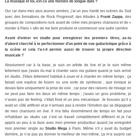
La musique et toi, est-ce une histoire de longue date ?
Oui car dans mes plus jeunes années, j’ai un peu hanté les scènes du Sud
avec des formations de Rock Progressif, des tributes à
Frank Zappa
, des
groupes de compositions rock avant de créer mes propres chansons et de «
monter à Paris » afin de me faire produire et commencer une autre carrière.
Avant d'entrer en studio pour enregistrer tes premiers titres, as-tu
d’abord cherché à te perfectionner d’un point de vue guitaristique grâce à
la scène et cela t’a-t-il permis aussi de trouver ta propre direction
musicale ?
Absolument car à la base, je suis un artiste de live et je le suis même
tellement que j'avais du mal à chanter sans ma guitare quand je suis arrivé
en studio. J'étais tellement habitué à jouer et à chanter en même temps ; ça
faisait une espèce de fusion ou une sorte de symbiose ; que lorsque je
devais faire uniquement la prise de voix ; car pour des raisons de mixage on
ne peut pas faire les deux en même temps ; j'avais un gros problème, je
n’avais pas de feeling, c'était froid et un peu mécanique. Je trouvais qu’il y
avait un côté artificiel et je n’arrivais pas à rendre l'émotion qui se dégageait
de mes chansons en live. Il m'a fallu énormément de temps en fait pour
m'habituer au studio car c’est un travail complètement différent et je l’ai
appris un peu à la dure avec mon premier producteur quand j'ai enregistré
mon premier single au
Studio Mega
à Paris. Même s’il y avait du budget
derrière, je n’ai pas pu donner le meilleur de moi-même, ça m’a surpris car