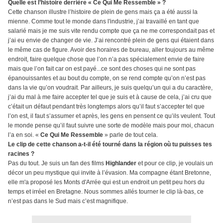
Quelle est l’histoire derrière « Ce Qui Me Ressemble » ?
Cette chanson illustre l’histoire de plein de gens mais ça a été aussi la
mienne. Comme tout le monde dans l'industrie, j’ai travaillé en tant que
salarié mais je me suis vite rendu compte que ça ne me correspondait pas et
j’ai eu envie de changer de vie. J’ai rencontré plein de gens qui étaient dans
le même cas de figure. Avoir des horaires de bureau, aller toujours au même
endroit, faire quelque chose que l’on n’a pas spécialement envie de faire
mais que l’on fait car on est payé...ce sont des choses qui ne sont pas
épanouissantes et au bout du compte, on se rend compte qu’on n’est pas
dans la vie qu’on voudrait. Par ailleurs, je suis quelqu’un qui a du caractère,
j’ai du mal à me faire accepter tel que je suis et à cause de cela, j’ai cru que
c’était un défaut pendant très longtemps alors qu’il faut s’accepter tel que
l’on est, il faut s’assumer et après, les gens en pensent ce qu’ils veulent. Tout
le monde pense qu’il faut suivre une sorte de modèle mais pour moi, chacun
l’a en soi.
«
Ce Qui Me Ressemble
» parle de tout cela.
Le clip de cette chanson a-t-il été tourné dans la région où tu puisses tes
racines ?
Pas du tout. Je suis un fan des films
Highlander
et pour ce clip, je voulais un
décor un peu mystique qui invite à l’évasion. Ma compagne étant Bretonne,
elle m'a proposé les Monts d'Arrée qui est un endroit un petit peu hors du
temps et irréel en Bretagne. Nous sommes allés tourner le clip là-bas, ce
n’est pas dans le Sud mais c’est magnifique.