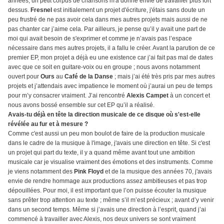
années, un petit corpus de chansons m'a donné envie de travailler plus fort
dessus.
Fresnel
est initialement un projet d'écriture, j'étais sans doute un
peu frustré de ne pas avoir cela dans mes autres projets mais aussi de ne
pas chanter car j’aime cela. Par ailleurs, je pense qu’il y avait une part de
moi qui avait besoin de s'exprimer et comme je n’avais pas l’espace
nécessaire dans mes autres projets, il a fallu le créer. Avant la parution de ce
premier EP, mon projet a déjà eu une existence car j’ai fait pas mal de dates
avec que ce soit en guitare-voix ou en groupe ; nous avons notamment
ouvert pour
Ours
au
Café de la Danse
; mais j’ai été très pris par mes autres
projets et j’attendais avec impatience le moment où j’aurai un peu de temps
pour m’y consacrer vraiment. J’ai rencontré
Alexis Campet
à un concert et
nous avons bossé ensemble sur cet EP qu’il a réalisé.
Avais-tu déjà en tête la direction musicale de ce disque où s'est-elle
révélée au fur et à mesure ?
Comme c'est aussi un peu mon boulot de faire de la production musicale
dans le cadre de la musique à l'image, j'avais une direction en tête. Si c'est
un projet qui part du texte, il y a quand même avant tout une ambition
musicale car je visualise vraiment des émotions et des instruments. Comme
je viens notamment des
Pink Floyd
et de la musique des années 70, j'avais
envie de rendre hommage aux productions assez ambitieuses et pas trop
dépouillées. Pour moi, il est important que l’on puisse écouter la musique
sans prêter trop attention au texte ; même s’il m’est précieux ; avant d’y venir
dans un second temps. Même si j’avais une direction à l’esprit, quand j’ai
commencé à travailler avec Alexis, nos deux univers se sont vraiment