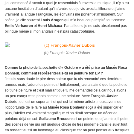
j’ai commencé à savoir à quoi je ressemblais à travers la musique, il n’y a eu
aucune hésitation d’autant qu’il s’avère que je vis avec la littérature, j’aime
vraiment la langue Française, les écrivains me portent et m’inspirent. Sur
scène, je cite souvent
Louis Aragon
qui m’a beaucoup inspiré tout comme
Emile Verhaeren
et
Henri Michaux
. Par ailleurs, je ne suis absolument pas
bilingue même si mon anglais n’est pas catastrophique.
(c) François-Xavier Dubois
Comme la photo de la pochette d'« Octobre » a été prise au Musée Rosa
Bonheur, comment représenterais-tu en peinture ton EP ?
Je suis sans doute le pire dessinateur que tu ais rencontré ces dernières
années mais j'adore les peintres ! Initialement, j'aurais aimé que la pochette
soit une peinture et c'est marrant que tu me demandes cela car nous avons
un peu conçu cette photo comme une peinture. Avec
François-Xavier
Dubois
; qui est un super ami et qui est lui-même artiste ; nous avons eu
l'opportunité de le faire au
Musée Rosa Bonheur
et ça a été super car en
plus, l'atelier est vraiment magnifique et on dirait presque un décor de
peinture déjà en soi.
Guillaume Bresson
est un peintre que j’admire, il peint
des scènes de vie qui ont quelque chose de très moderne dans le sujet tout
en rendant aussi un hommage au classique car on peut penser aux fresques