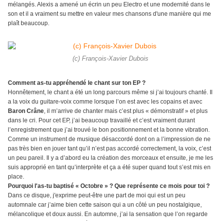
mélangés. Alexis a amené un écrin un peu Electro et une modernité dans le
son et il a vraiment su mettre en valeur mes chansons d'une manière qui me
plaît beaucoup.
(c) François-Xavier Dubois
Comment as-tu appréhendé le chant sur ton EP ?
Honnêtement, le chant a été un long parcours même si j’ai toujours chanté. Il
a la voix du guitare-voix comme lorsque l’on est avec les copains et avec
Baron Crâne
, il m’arrive de chanter mais c’est plus « démonstratif » et plus
dans le cri. Pour cet EP, j’ai beaucoup travaillé et c’est vraiment durant
l’enregistrement que j’ai trouvé le bon positionnement et la bonne vibration.
Comme un instrument de musique désaccordé dont on a l’impression de ne
pas très bien en jouer tant qu’il n’est pas accordé correctement, la voix, c’est
un peu pareil. Il y a d’abord eu la création des morceaux et ensuite, je me les
suis approprié en tant qu’interprète et ça a été super quand tout s’est mis en
place.
Pourquoi l'as-tu baptisé « Octobre » ? Que représente ce mois pour toi ?
Dans ce disque, j'exprime peut-être une part de moi qui est un peu
automnale car j’aime bien cette saison qui a un côté un peu nostalgique,
mélancolique et doux aussi. En automne, j’ai la sensation que l’on regarde