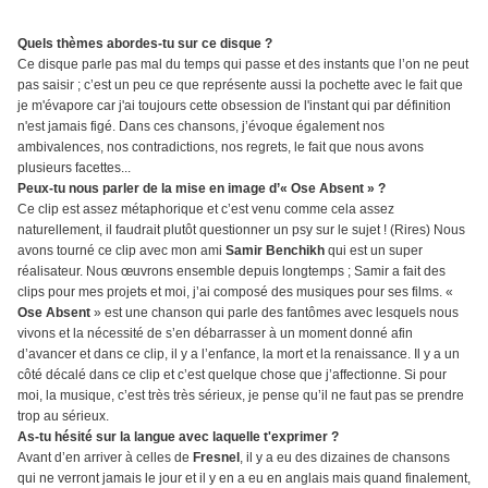
Quels thèmes abordes-tu sur ce disque ?
Ce disque parle pas mal du temps qui passe et des instants que l’on ne peut
pas saisir ; c’est un peu ce que représente aussi la pochette avec le fait que
je m'évapore car j'ai toujours cette obsession de l'instant qui par définition
n'est jamais figé. Dans ces chansons, j’évoque également nos
ambivalences, nos contradictions, nos regrets, le fait que nous avons
plusieurs facettes...
Peux-tu nous parler de la mise en image d’« Ose Absent » ?
Ce clip est assez métaphorique et c’est venu comme cela assez
naturellement, il faudrait plutôt questionner un psy sur le sujet ! (Rires) Nous
avons tourné ce clip avec mon ami
Samir Benchikh
qui est un super
réalisateur. Nous œuvrons ensemble depuis longtemps ; Samir a fait des
clips pour mes projets et moi, j’ai composé des musiques pour ses films. «
Ose Absent
» est une chanson qui parle des fantômes avec lesquels nous
vivons et la nécessité de s’en débarrasser à un moment donné afin
d’avancer et dans ce clip, il y a l’enfance, la mort et la renaissance. Il y a un
côté décalé dans ce clip et c’est quelque chose que j’affectionne. Si pour
moi, la musique, c’est très très sérieux, je pense qu’il ne faut pas se prendre
trop au sérieux.
As-tu hésité sur la langue avec laquelle t'exprimer ?
Avant d’en arriver à celles de
Fresnel
, il y a eu des dizaines de chansons
qui ne verront jamais le jour et il y en a eu en anglais mais quand finalement,