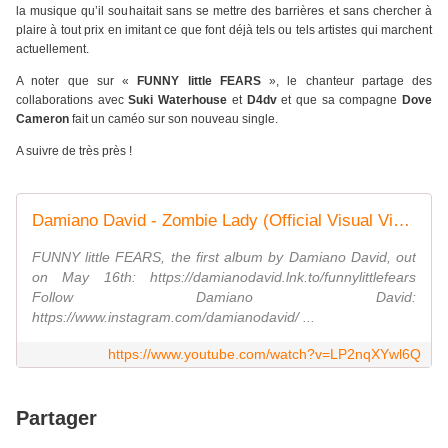
la musique qu’il souhaitait sans se mettre des barrières et sans chercher à
plaire à tout prix en imitant ce que font déjà tels ou tels artistes qui marchent
actuellement.
A noter que sur «
FUNNY little FEARS
», le chanteur partage des
collaborations avec
Suki Waterhouse
et
D4dv
et que sa compagne
Dove
Cameron
fait un caméo sur son nouveau single.
A suivre de très près !
Damiano David - Zombie Lady (Official Visual Video)
FUNNY little FEARS, the first album by Damiano David, out
on May 16th: https://damianodavid.lnk.to/funnylittlefears
Follow Damiano David:
https://www.instagram.com/damianodavid/ ...
https://www.youtube.com/watch?v=LP2nqXYwl6Q
Partager