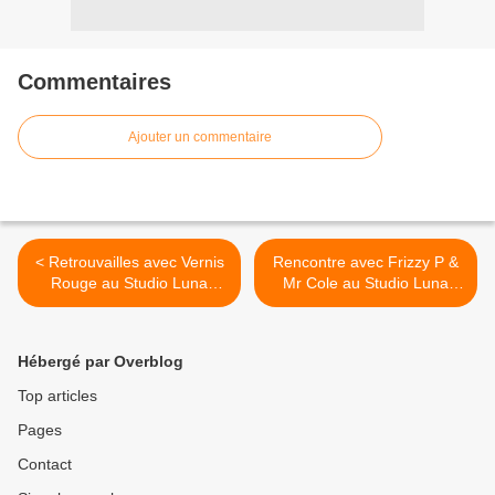
Commentaires
Ajouter un commentaire
< Retrouvailles avec Vernis
Rencontre avec Frizzy P &
Rouge au Studio Luna
Mr Cole au Studio Luna
Rossa afin d’en apprendre
Rossa à l’occasion de la
plus sur « Intro » !
parution de « LADI DADI III
» ! >
Hébergé par Overblog
Top articles
Pages
Contact