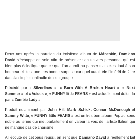
Deux ans après la parution du troisième album de
Måneskin
,
Damiano
David
s’échappe en solo afin de présenter son univers personnel qui est
bien plus éclectique que ce que l’on aurait pu penser mais c’est tout à son
honneur et c’est une très bonne surprise car quel aurait été l’intérêt de faire
dans la simple continuité de son groupe.
Précédé par «
Silverlines
», «
Born With A Broken Heart
», «
Next
Summer
» et «
Voices
», «
FUNNY little FEARS
» est actuellement défendu
par «
Zombie Lady
».
Produit notamment par
John Hill, Mark Schick, Connor McDonough
et
Sammy Witte
, «
FUNNY little FEARS
» est un très bon album Pop au sens
noble au terme qui met parfaitement en valeur la voix de l’artiste Italien qui
ne manque pas de charisme.
A l’écoute de cet opus réussi, on sent que
Damiano David
a réellement fait