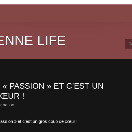
ENNE LIFE
 « PASSION » ET C’EST UN
ŒUR !
cnation