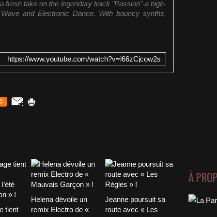
 fresh take on the legendary track "Passion"-a high-
 Wave and Electronic Dance. With bouncy synths,
https://www.youtube.com/watch?v=l66zCjcow2s
0
À PRO
Helena dévoile un
Jeanne poursuit sa
 tient
remix Electro de «
route avec « Les