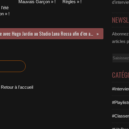
Mauvais Garçon » !
Règles » !
d'intervi
l’été
n » !
NEWSL
Rencontre avec Hugo Jardin au Studio Luna Rossa afin d’en apprendre plus sur son premier EP à paraître prochainement !
Abonnez-
articles 
Email
CATÉG
Retour à l'accueil
#Intervi
#Playlis
#Classe