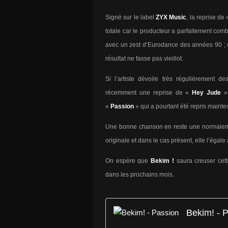
Signé sur le label
ZYX Music
, la reprise de
totale car le producteur a parfaitement comb
avec un zest d’Eurodance des années 90 ; ce 
résultat ne fasse pas vieillot.
Si l’artiste dévoile très régulièrement 
récemment une reprise de «
Hey Jude
»
«
Passion
» qui a pourtant été repris mainte
Une bonne chanson en reste une normalemen
originale et dans le cas présent, elle l’égale
On espère que
Bekim !
saura creuser cett
dans les prochains mois.
Bekim! - 