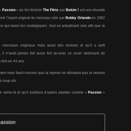
 «
Passion
» du trio féminin
The Flirts
par
Bekim !
est une réussite
iné l’esprit original du morceau créé par
Bobby Orlando
en 1982
qui ravira les nostalgiques ; tout en actualisant cela afin que le
des morceaux originaux mais aussi des remixes et qu’il a sorti
, il n’avait jamais fait aussi fort qu’avec ce cover séduisant de
s fois en 43 ans.
t mais faut-il encore que la reprise ne dénature pas la version
 à coup sûr.
e veine-là et qu’il publiera d’autres pépites comme «
Passion
»
Passion