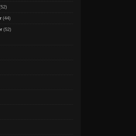
(52)
r
(44)
er
(52)