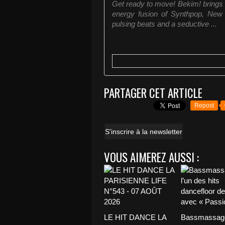
Get ready to move! Bekim! brings a
energy fusion of Synthpop, New
pulsing beats and a seductive ...
PARTAGER CET ARTICLE
Repost
S'inscrire à la newsletter
VOUS AIMEREZ AUSSI :
LE HIT DANCE LA
Bassmassage