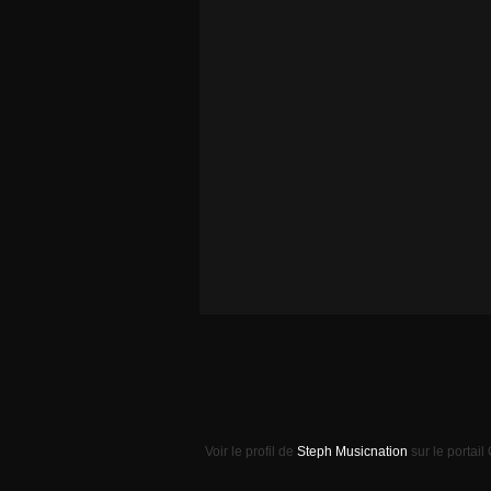
Voir le profil de
Steph Musicnation
sur le portail