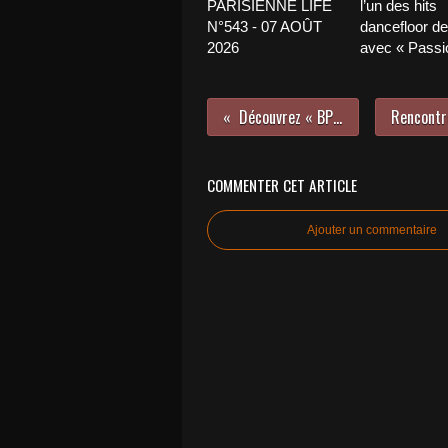
PARISIENNE LIFE
l’un des hits
N°543 - 07 AOÛT
dancefloor de 
2026
avec « Passio
Découvrez « BPM » de Julien Lieb !
COMMENTER CET ARTICLE
Ajouter un commentaire