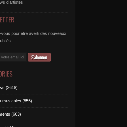
ews d'artistes
ETTER
vous pour être averti des nouveaux
publiés.
ORIES
ews (2618)
ts musicales (856)
ments (603)