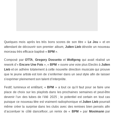
Quelques mois après les très bons scores de son titre «
Le Jeu
» et en
attendant de découvrir son premier album,
Julien Lieb
dévoile un nouveau
morceau très efficace baptisé «
BPM
».
Composé par
OTTA
,
Gregory Dossetto
et
Wolfgvng
qui avait réalisé un
rework d’«
Encore Une Fois
», «
BPM
» ouvre une voie plus Electro à
Julien
Lieb
et on adhère totalement à cette nouvelle direction musicale qui prouve
que le jeune artiste est loin de s’enfermer dans un seul style afin de laisser
s’exprimer pleinement son talent d’interprète.
Festif, lumineux et entêtant, «
BPM
» a tout ce qu’il faut pour se faire une
place de choix sur les playlists dans les prochaines semaines et peut-être
devenir l’un des tubes de l’été 2025 ; le potentiel est certain en tout cas
puisque ce nouveau titre est vraiment radiophonique et
Julien Lieb
pourrait
même créer la surprise dans les clubs avec des remixes bien pensés afin
d’accentuer le côté dancefloor...un remix de «
BPM
» par
Mosimann
par