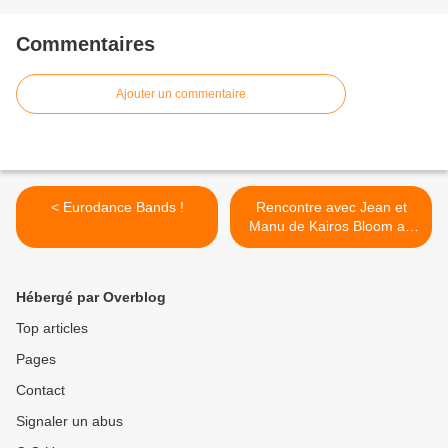
Commentaires
Ajouter un commentaire
< Eurodance Bands !
Rencontre avec Jean et
Manu de Kairos Bloom au
Studio Luna Rossa afin d’en
apprendre plus sur leur
second EP à paraître ! >
Hébergé par Overblog
Top articles
Pages
Contact
Signaler un abus