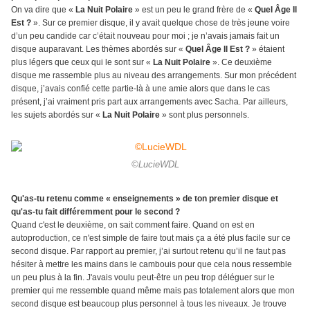
On va dire que «
La Nuit Polaire
» est un peu le grand frère de «
Quel Âge Il
Est ?
». Sur ce premier disque, il y avait quelque chose de très jeune voire
d’un peu candide car c’était nouveau pour moi ; je n’avais jamais fait un
disque auparavant. Les thèmes abordés sur «
Quel Âge Il Est ?
» étaient
plus légers que ceux qui le sont sur «
La Nuit Polaire
». Ce deuxième
disque me rassemble plus au niveau des arrangements. Sur mon précédent
disque, j’avais confié cette partie-là à une amie alors que dans le cas
présent, j’ai vraiment pris part aux arrangements avec Sacha. Par ailleurs,
les sujets abordés sur «
La Nuit Polaire
» sont plus personnels.
©LucieWDL
Qu'as-tu retenu comme « enseignements » de ton premier disque et
qu'as-tu fait différemment pour le second ?
Quand c'est le deuxième, on sait comment faire. Quand on est en
autoproduction, ce n'est simple de faire tout mais ça a été plus facile sur ce
second disque. Par rapport au premier, j’ai surtout retenu qu’il ne faut pas
hésiter à mettre les mains dans le cambouis pour que cela nous ressemble
un peu plus à la fin. J'avais voulu peut-être un peu trop déléguer sur le
premier qui me ressemble quand même mais pas totalement alors que mon
second disque est beaucoup plus personnel à tous les niveaux. Je trouve