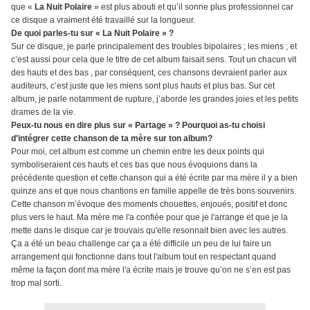
que «
La Nuit Polaire
» est plus abouti et qu’il sonne plus professionnel car
ce disque a vraiment été travaillé sur la longueur.
De quoi parles-tu sur « La Nuit Polaire » ?
Sur ce disque, je parle principalement des troubles bipolaires ; les miens ; et
c’est aussi pour cela que le titre de cet album faisait sens. Tout un chacun vit
des hauts et des bas , par conséquent, ces chansons devraient parler aux
auditeurs, c’est juste que les miens sont plus hauts et plus bas. Sur cet
album, je parle notamment de rupture, j’aborde les grandes joies et les petits
drames de la vie.
Peux-tu nous en dire plus sur « Partage » ? Pourquoi as-tu choisi
d'intégrer cette chanson de ta mère sur ton album?
Pour moi, cet album est comme un chemin entre les deux points qui
symboliseraient ces hauts et ces bas que nous évoquions dans la
précédente question et cette chanson qui a été écrite par ma mère il y a bien
quinze ans et que nous chantions en famille appelle de très bons souvenirs.
Cette chanson m’évoque des moments chouettes, enjoués, positif et donc
plus vers le haut. Ma mère me l'a confiée pour que je l'arrange et que je la
mette dans le disque car je trouvais qu'elle resonnait bien avec les autres.
Ça a été un beau challenge car ça a été difficile un peu de lui faire un
arrangement qui fonctionne dans tout l'album tout en respectant quand
même la façon dont ma mère l'a écrite mais je trouve qu’on ne s’en est pas
trop mal sorti.