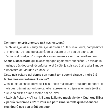
Comment te présenterais-tu à nos lecteurs?
J’ai 32 ans, je vis à Nancy mais je viens du 77. Je suis auteure, compositrice
et interprète. Je joue du ukulélé, de la guitare et un peu de piano. Je
m’autoproduis et je m’occupe des arrangements avec mon meilleur ami
Sacha Ridolfi-Matte
qui m’accompagne également sur scène. Je fais de la
musique très douce et réconfortante et à côté, je suis secrétaire à la Banque
alimentaire de Meurthe-et-Moselle.
Cette nuit polaire qui donne son nom à ton second disque a-t-elle été
fantasmée ou réellement vécue?
C'est quelque chose de vécu. En fait, cette nuit polaire ; qui dure pendant six
mois ; est très métaphorique car elle représente la dépression mais je dirai
que le soleil finit quand même par se lever.
« La Nuit Polaire » s'inscrit-il dans la lignée musicale de « Quel Âge Il Est
» paru à l'automne 2021 ? Pour ma part, il me semble qu'il est encore
plus épuré que son prédécesseur.