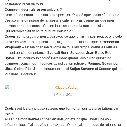
finalement tracer sa route.
Comment décrirais-tu ton univers ?
Doux, réconfortant, apaisant, introspectif et très poétique. J’aime à dire que
c'est comme un nuage de lait dans le café le matin. J’aimerais que mon
univers parle aux gens ; c’est en tout cas pour cela que je le fais.
Qui retrouves-tu dans ta culture musicale ?
Queen
même si ça n’a rien à voir avec ce que je fais ; à part peut-être le côté
plusieurs voix qui s'empilent que j'ai gardé dans ma musique. «
Bohemian
Rhapsody
» est ma chanson favorite de tous les temps. Parmi les artistes
qui ont bercé mon enfance, il y avait
Henri Salvador, Joan Baez, Bob
Dylan
... J'ai beaucoup écouté
Paramore
quand j'avais une quinzaine
d'années. Dans mes influences actuelles, on retrouve
Pomme, November
Ultra, Coline Rio
...J’aime beaucoup aussi
Sufjan Stevens
et
Cocoon
qui est
tout dans la douceur.
©LucieWDL
Quels sont les principaux retours que l'on te fait sur tes prestations en
live ?
A la fin de mon dernier concert en date, on m'a dit que j'avais une voix
thérapeutique. J'ai trouvé ça très sympa. On me fait beaucoup de retours sur