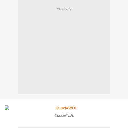
Publicité
©LucieWDL