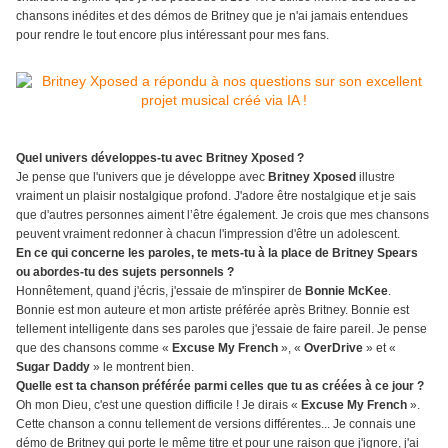
chansons inédites et des démos de Britney que je n'ai jamais entendues
pour rendre le tout encore plus intéressant pour mes fans.
Quel univers développes-tu avec Britney Xposed ?
Je pense que l'univers que je développe avec
Britney Xposed
illustre
vraiment un plaisir nostalgique profond. J'adore être nostalgique et je sais
que d'autres personnes aiment l’être également. Je crois que mes chansons
peuvent vraiment redonner à chacun l'impression d'être un adolescent.
En ce qui concerne les paroles, te mets-tu à la place de Britney Spears
ou abordes-tu des sujets personnels ?
Honnêtement, quand j'écris, j'essaie de m'inspirer de
Bonnie McKee
.
Bonnie est mon auteure et mon artiste préférée après Britney. Bonnie est
tellement intelligente dans ses paroles que j'essaie de faire pareil. Je pense
que des chansons comme «
Excuse My French
», «
OverDrive
» et «
Sugar Daddy
» le montrent bien.
Quelle est ta chanson préférée parmi celles que tu as créées à ce jour ?
Oh mon Dieu, c'est une question difficile ! Je dirais «
Excuse My French
».
Cette chanson a connu tellement de versions différentes... Je connais une
démo de Britney qui porte le même titre et pour une raison que j'ignore, j'ai