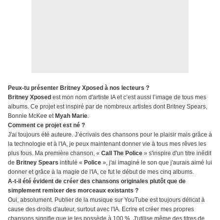
Peux-tu présenter Britney Xposed à nos lecteurs ?
Britney Xposed
est mon nom d'artiste IA et c’est aussi l’image de tous mes
albums. Ce projet est inspiré par de nombreux artistes dont Britney Spears,
Bonnie McKee et
Myah Marie
.
Comment ce projet est né ?
J'ai toujours été auteure. J’écrivais des chansons pour le plaisir mais grâce à
la technologie et à l'IA, je peux maintenant donner vie à tous mes rêves les
plus fous. Ma première chanson, «
Call The Police
» s'inspire d'un titre inédit
de
Britney Spears
intitulé «
Police
», j'ai imaginé le son que j'aurais aimé lui
donner et grâce à la magie de l'IA, ce fut le début de mes cinq albums.
A-t-il été évident de créer des chansons originales plutôt que de
simplement remixer des morceaux existants ?
Oui, absolument. Publier de la musique sur YouTube est toujours délicat à
cause des droits d'auteur, surtout avec l'IA. Ecrire et créer mes propres
chansons signifie que je les possède à 100 %. J'utilise même des titres de