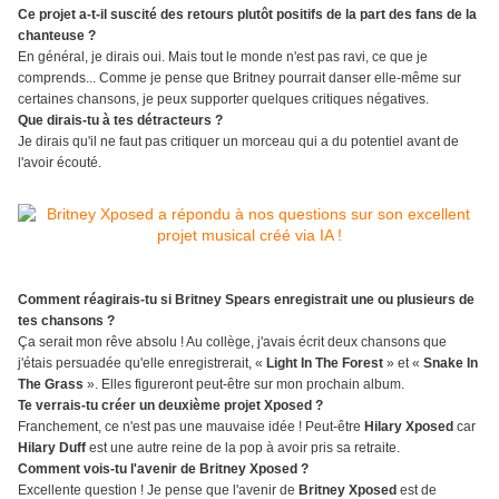
Ce projet a-t-il suscité des retours plutôt positifs de la part des fans de la
chanteuse ?
En général, je dirais oui. Mais tout le monde n'est pas ravi, ce que je
comprends... Comme je pense que Britney pourrait danser elle-même sur
certaines chansons, je peux supporter quelques critiques négatives.
Que dirais-tu à tes détracteurs ?
Je dirais qu'il ne faut pas critiquer un morceau qui a du potentiel avant de
l'avoir écouté.
Comment réagirais-tu si Britney Spears enregistrait une ou plusieurs de
tes chansons ?
Ça serait mon rêve absolu ! Au collège, j'avais écrit deux chansons que
j'étais persuadée qu'elle enregistrerait, «
Light In The Forest
» et «
Snake In
The Grass
». Elles figureront peut-être sur mon prochain album.
Te verrais-tu créer un deuxième projet Xposed ?
Franchement, ce n'est pas une mauvaise idée ! Peut-être
Hilary Xposed
car
Hilary Duff
est une autre reine de la pop à avoir pris sa retraite.
Comment vois-tu l'avenir de Britney Xposed ?
Excellente question ! Je pense que l'avenir de
Britney Xposed
est de