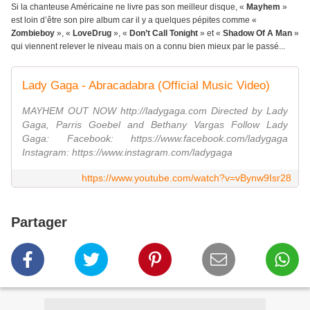
Si la chanteuse Américaine ne livre pas son meilleur disque, «
Mayhem
»
est loin d’être son pire album car il y a quelques pépites comme «
Zombieboy
», «
LoveDrug
», «
Don’t Call Tonight
» et «
Shadow Of A Man
»
qui viennent relever le niveau mais on a connu bien mieux par le passé...
Lady Gaga - Abracadabra (Official Music Video)
MAYHEM OUT NOW http://ladygaga.com Directed by Lady
Gaga, Parris Goebel and Bethany Vargas Follow Lady
Gaga: Facebook: https://www.facebook.com/ladygaga
Instagram: https://www.instagram.com/ladygaga
https://www.youtube.com/watch?v=vBynw9Isr28
Partager