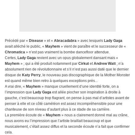
Précédé par «
Disease
» et «
Abracadabra
» avec lesquels
Lady Gaga
avait alléché le public, «
Mayhem
» vient de paraître et le successeur de «
Chromatica
» n’est pas vraiment la bombe dancefloor attendue.
Certes,
Lady Gaga
revient avec un opus globalement dansant mais «
Mayhem
» ; qui a été produit notamment par
Cirkut
et
Andrew Watt
; n’a
absolument rien de révolutionnaire et s’il n’est pas aussi daté que le dernier
disque de
Katy Perry
, le nouveau pas discographique de la Mother Monster
est quand même bien retro à quelques exceptions près...
A vrai dire, «
Mayhem
» manque cruellement d’une identité forte, on a
l’impression que
Lady Gaga
est allée piocher son inspiration à droite à
gauche, c’est beaucoup trop flagrant, on pense à pas mal d’artistes avant de
penser à elle et ce côté caméléon est assez incompréhensible pour une
chanteuse de son niveau d’autant plus à ce stade de sa carrière.
La première écoute de «
Mayhem
» nous a clairement donné mal au crâne,
nous avons eu l’impression que l’artiste braillait beaucoup et que
musicalement, c’était assez diffus et la seconde écoute n’a fait que confirmer
cela.