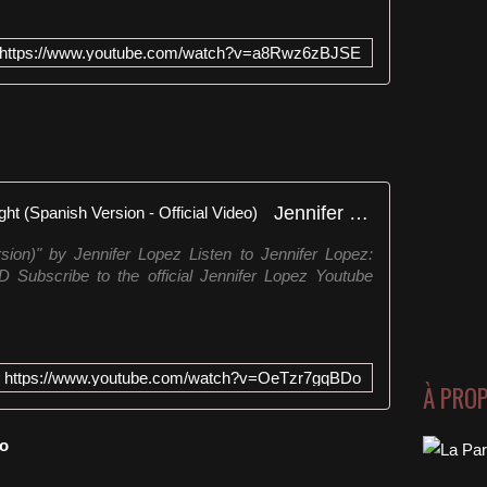
https://www.youtube.com/watch?v=a8Rwz6zBJSE
Jennifer Lopez - Waiting for Tonight (Spanish Version - Official Video)
rsion)" by Jennifer Lopez Listen to Jennifer Lopez:
nYD Subscribe to the official Jennifer Lopez Youtube
https://www.youtube.com/watch?v=OeTzr7gqBDo
À PRO
do