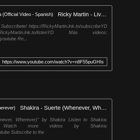
Ricky Martin - Livin' la Vida Loca (Official Video - Spanish)
 Subscríbete! https://RickyMartin.lnk.to/subscribeYD
kyMartin.lnk.to/listenYD Más videos:
/youtube Re...
https://www.youtube.com/watch?v=n8F55puGHIs
Shakira - Suerte (Whenever, Wherever)
never, Wherever)" by Shakira Listen to Shakira:
isten_YD Watch more videos by Shakira:
utube Subscribe to the