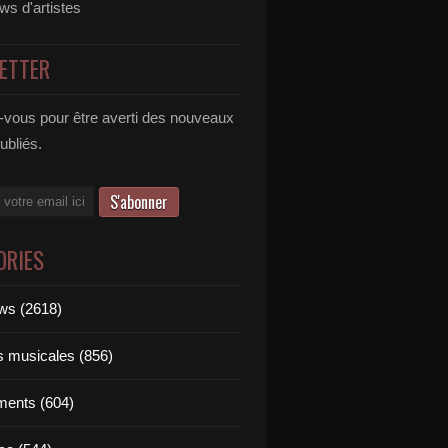
ews d'artistes
ETTER
vous pour être averti des nouveaux
publiés.
ORIES
ews (2618)
ts musicales (856)
ments (604)