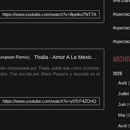
#Hit Dan
#spectac
https://www.youtube.com/watch?v=8petkoTNT7A
#spectac
#spectac
Thalia - Amor A La Mexicana (European Remix)
ARCHI
ón interpretada por Thalia, publicada como el primer
2026
bre. Fue escrita por Mario Puparro y lanzada en el
Août
(
Juillet
https://www.youtube.com/watch?v=y0TcF4ZOrIQ
Juin
(
Mai
(5
Avril
(