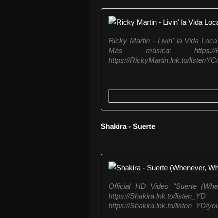
Ricky Martin - Livin' la Vida Loca
Más música: https://Ric
https://RickyMartin.lnk.to/listenYC
Shakira - Suerte
Official HD Video "Suerte (Whe
https://Shakira.lnk.to/l
https://Shakira.lnk.to/listen_YD/yo