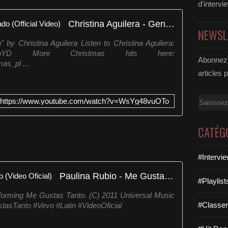
d'intervi
Christina Aguilera - Genio Atrapado (Official Video)
NEWSL
" by Christina Aguilera Listen to Christina Aguilera:
lnk.to/listenYD More Christmas hits here:
Abonnez-
as_pl ...
articles 
Email
https://www.youtube.com/watch?v=WsYg48vuOTo
CATÉG
#Intervi
Paulina Rubio - Me Gustas Tanto (Video Oficial)
#Playlis
forming Me Gustas Tanto. (C) 2011 Universal Music
#Classe
tasTanto #Vevo #Latin #VideoOficial