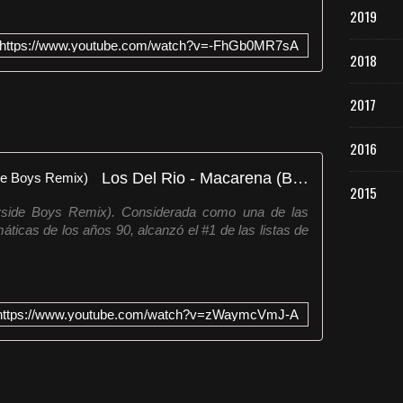
2019
https://www.youtube.com/watch?v=-FhGb0MR7sA
2018
2017
2016
Los Del Rio - Macarena (Bayside Boys Remix)
2015
yside Boys Remix). Considerada como una de las
icas de los años 90, alcanzó el #1 de las listas de
https://www.youtube.com/watch?v=zWaymcVmJ-A