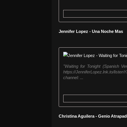
Jennifer Lopez - Una Noche Mas
"Waiting for Tonight (Spanish Ve
https://JenniferLopez.lnk.to/liste
channel: ...
Christina Aguilera - Genio Atrapa