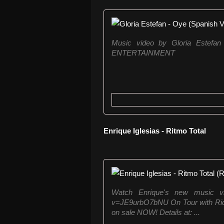
Music video by Gloria Estef
ENTERTAINMENT
Enrique Iglesias - Ritmo Total
Watch Enrique's new music vi
v=JE9urbO7bNU On Tour with Ricky
on sale NOW! Details at: ...