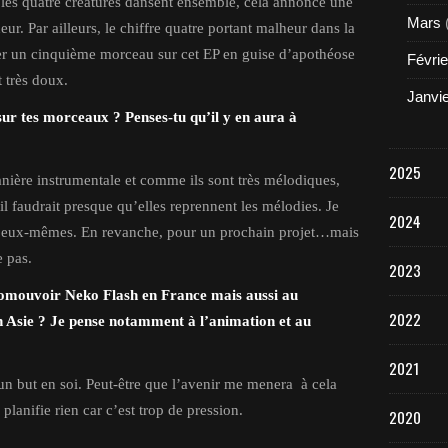
 les quatre créatures dansent ensemble, cela annonce une
Mars
ur. Par ailleurs, le chiffre quatre portant malheur dans la
ter un cinquième morceau sur cet EP en guise d’apothéose
Févrie
 très doux.
Janvi
sur tes morceaux ? Penses-tu qu’il y en aura à
2025
ière instrumentale et comme ils sont très mélodiques,
s, il faudrait presque qu’elles reprennent les mélodies. Je
2024
à eux-mêmes. En revanche, pour un prochain projet…mais
e pas.
2023
promouvoir Neko Flash en France mais aussi au
2022
n Asie ? Je pense notamment à l’animation et au
2021
 un but en soi. Peut-être que l’avenir me menera à cela
planifie rien car c’est trop de pression.
2020