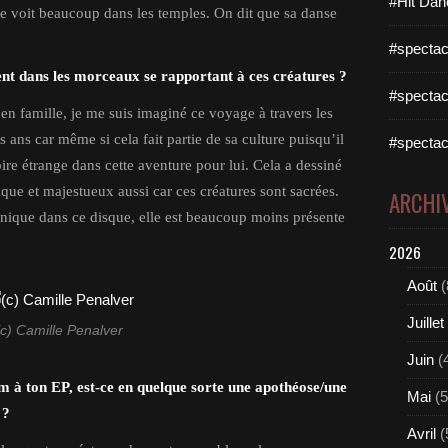
#Hit Dan
n le voit beaucoup dans les temples. On dit que sa danse
#spectac
t dans les morceaux se rapportant à ces créatures ?
#spectac
 famille, je me suis imaginé ce voyage à travers les
 ans car même si cela fait partie de sa culture puisqu’il
#spectac
oire étrange dans cette aventure pour lui. Cela a dessiné
que et majestueux aussi car ces créatures sont sacrées.
ARCHI
onique dans ce disque, elle est beaucoup moins présente
2026
Août
(
Juillet
(c) Camille Penalver
Juin
(
à ton EP, est-ce en quelque sorte une apothéose/une
Mai
(5
 ?
Avril
(