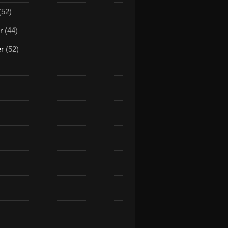
(52)
r
(44)
er
(52)