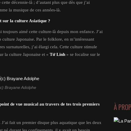
 cette décennie-là ; d’autant plus que dès que j’ai
me la musique de ces années-là.
t sur la culture Asiatique ?
’ai toujours aimé cette culture-là depuis mon enfance. J’ai
 culture Japonaise. Par le folklore, en m’intéressant
 surnaturelles, j’ai élargi cela. Cette culture stimule
sur la culture Japonaise et «
Tứ Linh
» se focalise sur le
(c) Brayane Adolphe
oint de vue musical au travers de tes trois premiers
À PRO
l. J’ai fait un premier disque plus aquatique que les deux
st né durant les confinements, il y avait un besoin