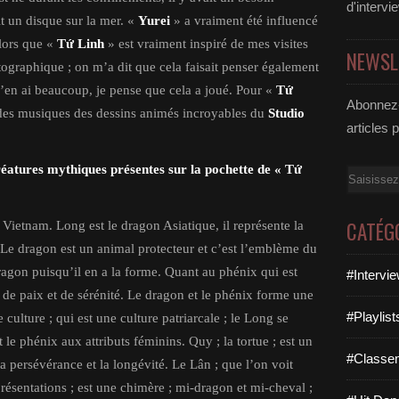
d'intervi
it un disque sur la mer. «
Yurei
» a vraiment été influencé
lors que «
Tứ Linh
» est vraiment inspiré de mes visites
NEWSL
ographique ; on m’a dit que cela faisait penser également
’en ai beaucoup, je pense que cela a joué. Pour «
Tứ
Abonnez-
 des musiques des dessins animés incroyables du
Studio
articles 
éatures mythiques présentes sur la pochette de « Tứ
Email
CATÉG
 Vietnam. Long est le dragon Asiatique, il représente la
. Le dragon est un animal protecteur et c’est l’emblème du
agon puisqu’il en a la forme. Quant au phénix qui est
#Intervi
de paix et de sérénité. Le dragon et le phénix forme une
#Playlis
culture ; qui est une culture patriarcale ; le Long se
 le phénix aux attributs féminins. Quy ; la tortue ; est un
#Classe
la persévérance et la longévité. Le Lân ; que l’on voit
résentations ; est une chimère ; mi-dragon et mi-cheval ;