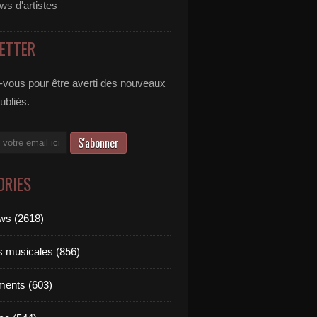
ews d'artistes
ETTER
vous pour être averti des nouveaux
publiés.
ORIES
ews (2618)
ts musicales (856)
ments (603)