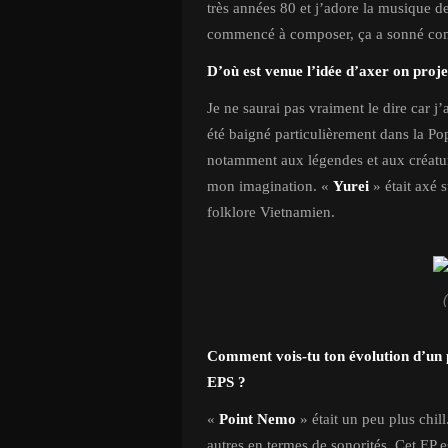
très années 80 et j’adore la musique de
commencé à composer, ça a sonné com
D’où est venue l’idée d’axer on proje
Je ne saurai pas vraiment le dire car j
été baigné particulièrement dans la Pop
notamment aux légendes et aux créatures
mon imagination. «
Yurei
» était axé 
folklore Vietnamien.
Comment vois-tu ton évolution d’un p
EPS ?
«
Point Nemo
» était un peu plus chil
autres en termes de sonorités. Cet EP e