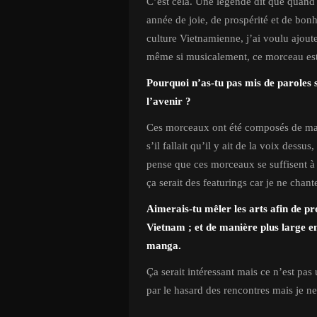
C’est cela. Une légende dit que quand
année de joie, de prospérité et de bonhe
culture Vietnamienne, j’ai voulu ajou
même si musicalement, ce morceau est
Pourquoi n’as-tu pas mis de paroles 
l’avenir ?
Ces morceaux ont été composés de man
s’il fallait qu’il y ait de la voix dessu
pense que ces morceaux se suffisent 
ça serait des featurings car je ne chant
Aimerais-tu mêler les arts afin de 
Vietnam ; et de manière plus large e
manga.
Ça serait intéressant mais ce n’est pas
par le hasard des rencontres mais je ne 