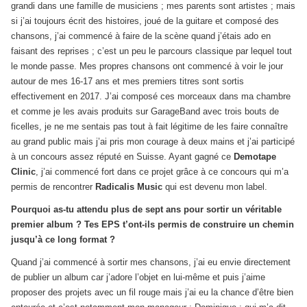
grandi dans une famille de musiciens ; mes parents sont artistes ; mais
si j’ai toujours écrit des histoires, joué de la guitare et composé des
chansons, j’ai commencé à faire de la scène quand j’étais ado en
faisant des reprises ; c’est un peu le parcours classique par lequel tout
le monde passe. Mes propres chansons ont commencé à voir le jour
autour de mes 16-17 ans et mes premiers titres sont sortis
effectivement en 2017. J’ai composé ces morceaux dans ma chambre
et comme je les avais produits sur GarageBand avec trois bouts de
ficelles, je ne me sentais pas tout à fait légitime de les faire connaître
au grand public mais j’ai pris mon courage à deux mains et j’ai participé
à un concours assez réputé en Suisse. Ayant gagné ce
Demotape
Clinic
, j’ai commencé fort dans ce projet grâce à ce concours qui m’a
permis de rencontrer
Radicalis Music
qui est devenu mon label.
Pourquoi as-tu attendu plus de sept ans pour sortir un véritable
premier album ? Tes EPS t’ont-ils permis de construire un chemin
jusqu’à ce long format ?
Quand j’ai commencé à sortir mes chansons, j’ai eu envie directement
de publier un album car j’adore l’objet en lui-même et puis j’aime
proposer des projets avec un fil rouge mais j’ai eu la chance d’être bien