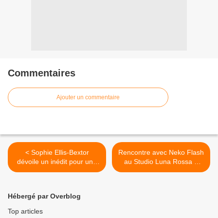
Commentaires
Ajouter un commentaire
< Sophie Ellis-Bextor
Rencontre avec Neko Flash
dévoile un inédit pour une
au Studio Luna Rossa à
bonne cause !
l’occasion de la parution de
son troisième EP ! >
Hébergé par Overblog
Top articles