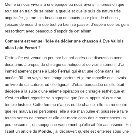
Même si nous vivons à une époque où nous avons l’impression que
tout est en train de se péter la gueule et que je suis de nature très
angoissée ; je me fais beaucoup de soucis pour plein de choses ;
j’essaie de nous dire que tout va bien se passer. J’espère que les gens
ressortiront avec beaucoup d’espoir de cet album.
Comment est venue l’idée de dédier une chanson à Eve Vallois
alias Lolo Ferrari ?
Cette idée est venue un peu par hasard après une discussion avec
deux amis à propos de chirurgie esthétique et de vieillissement. J’ai
immédiatement pensé à
Lolo Ferrari
qui était une icône dans les
années 90 ; on voyait son image partout et je me rappelle que j’avais
un livre de caricatures où elle figurait. J’étais persuadée qu’elle était
décédée à la suite d’une énième opération de chirurgie esthétique et
c’est en allant regarder sa biographie que j’en ai appris plus sur sa
terrible histoire. Cette femme n’a pas eu de chance, elle n’a rencontré
que les mauvaises personnes, elle a été manipulée et poussée à faire
toutes sortes de choses et elle est morte dans des circonstances un
peu obscures ; on soupçonne vachement qu’elle ait été assassinée. En
lisant un article du
Monde
, j’ai découvert qu’elle est enterrée sous une