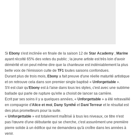
Si
Ebony
s'est inclinée en finale de la saison 12 de
Star Academy
;
Marine
ayant récolté 65% des votes du public ; la jeune artiste est très loin d'avoir
démérité et on peut même dire que la chanteuse est indéniablement la plus
belle voix de l'émission culte de
TF1
toutes saisons confondues.
Durant plus de trois mois,
Ebony
a fait preuve d'une réelle maturité artistique
et on retrouve cela dans son premier single baptisé «
Unforgettable
».
S'il est clair qu'
Ebony
est à l'aise dans tous les styles, c'est avec une sublime
ballade qui parle de rupture qu'elle a choisit de lancer sa carrière.
Ecrit par ses soins il y a quelques années, «
Unforgettable
» a été retravaillé
en compagnie d'
Alice et moi
,
Dany Synthé
et
Dani Terreur
et le résultat est
des plus prometteurs pour la suite.
«
Unforgettable
» est totalement maîtrisé à tous les niveaux, ce titre n'est
pas l'œuvre d'une débutante qui se cherche, c'est assurément une première
pierre solide à un édifice qui ne demandera qu'à croître dans les années à
venir.