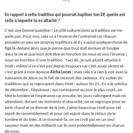
©Ey
En rapport à cette tradition qui pourrait baptiser ton EP, quelle est
celle à laquelle tu es attaché ?
C’est une bonne question ! Le côté culturel dans la tradition ne me
parle pas. Pour moi, cela va à l’inverse de l’universel car chacun
possède un peu ses propres traditions et il y a aussi quelque chose de
figé là-dedans alors que je pense que tout doit évoluer et bouger
dans la vie et que tout doit être en fonction de nous et non l’inverse ;
nous en fonction d’une tradition. Ceci dit, je suis plutôt attaché à
Noël ; même si ce n’est pas depuis toujours car c’est assez récent et
c’est grâce à mon épouse
Aïcha Lucas
; mais cela n’a rien à voir avec la
naissance de Jésus ou le fait de recevoir des cadeaux. Il y a plein de
traditions qui se regroupent dans Noël : autour du 21, il y a le solstice
de décembre ; l’équinoxe ; qui correspond au jour le plus court, on
fête la lumière et l’espérance car ensuite, les jours rallongent mais en
attendant, durant ces moments d’obscurité, on se regroupe pour se
tenir chaud et se donner de la joie, j’aime beaucoup Noël pour cet
esprit de rassemblement et pour cet espoir dans le retour de la
lumière et du bien. A ce moment-là, on ne croit pas en un seul
sauveur mais en des milliards car ils sont potentiellement en chacun
de nous.