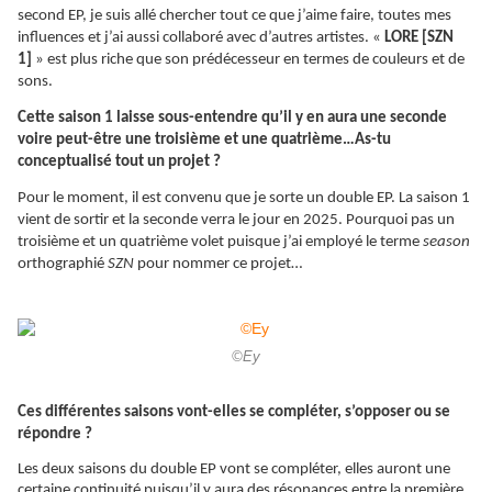
second EP, je suis allé chercher tout ce que j’aime faire, toutes mes
influences et j’ai aussi collaboré avec d’autres artistes. «
LORE [SZN
1]
» est plus riche que son prédécesseur en termes de couleurs et de
sons.
Cette saison 1 laisse sous-entendre qu’il y en aura une seconde
voire peut-être une troisième et une quatrième…As-tu
conceptualisé tout un projet ?
Pour le moment, il est convenu que je sorte un double EP. La saison 1
vient de sortir et la seconde verra le jour en 2025. Pourquoi pas un
troisième et un quatrième volet puisque j’ai employé le terme
season
orthographié
SZN
pour nommer ce projet…
©Ey
Ces différentes saisons vont-elles se compléter, s’opposer ou se
répondre ?
Les deux saisons du double EP vont se compléter, elles auront une
certaine continuité puisqu’il y aura des
résonances
entre la première