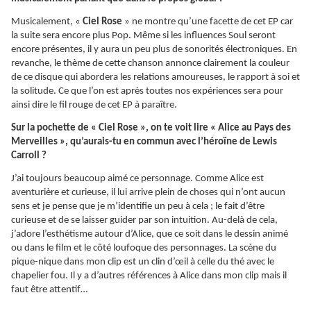
Musicalement, «
Ciel Rose
» ne montre qu’une facette de cet EP car
la suite sera encore plus Pop. Même si les influences Soul seront
encore présentes, il y aura un peu plus de sonorités électroniques. En
revanche, le thème de cette chanson annonce clairement la couleur
de ce disque qui abordera les relations amoureuses, le rapport à soi et
la solitude. Ce que l’on est après toutes nos expériences sera pour
ainsi dire le fil rouge de cet EP à paraître.
Sur la pochette de « Ciel Rose », on te voit lire « Alice au Pays des
Merveilles », qu’aurais-tu en commun avec l’héroïne de Lewis
Carroll ?
J’ai toujours beaucoup aimé ce personnage. Comme Alice est
aventurière et curieuse, il lui arrive plein de choses qui n’ont aucun
sens et je pense que je m’identifie un peu à cela ; le fait d’être
curieuse et de se laisser guider par son intuition. Au-delà de cela,
j’adore l’esthétisme autour d’Alice, que ce soit dans le dessin animé
ou dans le film et le côté loufoque des personnages. La scène du
pique-nique dans mon clip est un clin d’œil à celle du thé avec le
chapelier fou. Il y a d’autres références à Alice dans mon clip mais il
faut être attentif…