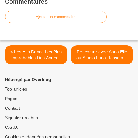
Commentaires
Ajouter un commentaire
< Les Hits Dance Les Plus
Rencontre avec Anna Elle
Improbables Des Années
au Studio Luna Rossa afin
90 !
d’en apprendre plus sur son
premier EP ! >
Hébergé par Overblog
Top articles
Pages
Contact
Signaler un abus
C.G.U.
Cookies et données personnelles