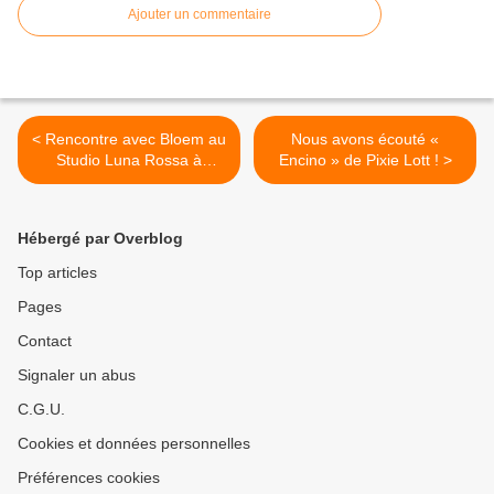
Ajouter un commentaire
< Rencontre avec Bloem au
Nous avons écouté «
Studio Luna Rossa à
Encino » de Pixie Lott ! >
l’occasion de la sortie de «
Ciel Rose » !
Hébergé par Overblog
Top articles
Pages
Contact
Signaler un abus
C.G.U.
Cookies et données personnelles
Préférences cookies