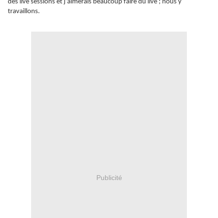
des live sessions et j’aimerais beaucoup faire du live ; nous y
travaillons.
Publicité