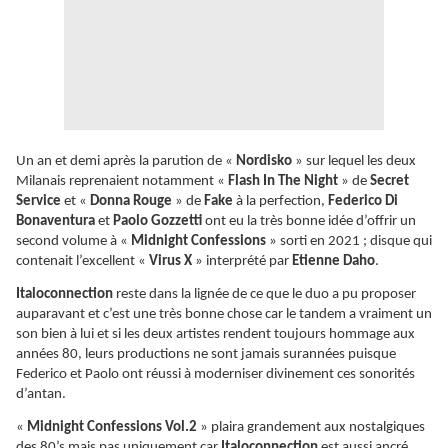
Un an et demi après la parution de «
Nordisko
» sur lequel les deux
Milanais reprenaient notamment «
Flash In The Night
» de
Secret
Service
et «
Donna Rouge
» de
Fake
à la perfection,
Federico Di
Bonaventura
et
Paolo Gozzetti
ont eu la très bonne idée d’offrir un
second volume à «
Midnight Confessions
» sorti en 2021 ; disque qui
contenait l’excellent «
Virus X
» interprété par
Etienne Daho
.
Italoconnection
reste dans la lignée de ce que le duo a pu proposer
auparavant et c’est une très bonne chose car le tandem a vraiment un
son bien à lui et si les deux artistes rendent toujours hommage aux
années 80, leurs productions ne sont jamais surannées puisque
Federico et Paolo ont réussi à moderniser divinement ces sonorités
d’antan.
«
Midnight Confessions Vol.2
» plaira grandement aux nostalgiques
des 80’s mais pas uniquement car
Italoconnection
est aussi ancré